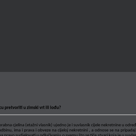
 pretvoriti u zimski vrt ili lođu?
rabna cjelina (etažni vlasnik) ujedno je i suvlasnik cijele nekretnine u o
inu, ima i prava i obveze na cijeloj nekretnini , a odnose se na pripadaju
 pravo sudjelovati u odlučivanju o svemu što se tiče stvari koja je u suvlas