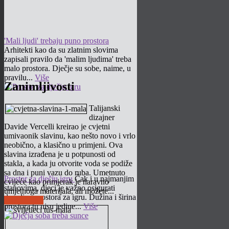
'Mali ljudi' trebaju puno prostora
Arhitekti kao da su zlatnim slovima
zapisali pravilo da 'malim ljudima' treba
malo prostora. Dječje su sobe, naime, u
pravilu...
Više
Zanimljivosti
Talijanski
dizajner
Davide Vercelli kreirao je cvjetni
umivaonik slavinu, kao nešto novo i vrlo
neobično, a klasično u primjeni. Ova
slavina izrađena je u potpunosti od
stakla, a kada ju otvorite voda se podiže
sa dna i puni vazu do ruba. Umetnuto
Prostor za dječju igru
Čak i u najmanjim
cvijeće kao primjerak je naravno
stanovima, djeci je važno osigurati
umjetnoga materijala, ali možete...
dovoljno prostora za igru. Dužina i širina
Pročitaj više
prostora tu nisu jedine...
Više