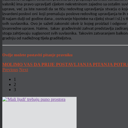
valsnik) ima pravo upravljati cijelom nekretninom zajedno sa ostalim suvl
uprave, već za iste navodi da se tiču redovitog upravljanja stvarju o 
izvardeni poslovi oni koji premašuju poslove redovitog upravljanja te ih 
ili najam dulji od godine dana , osnivanje hipoteke na cijeloj stvari i sl
svih suvlasnika. Ovo je sažeti zakonski okvir iz kojeg proizlazi i odgovo
izvanredne uprave. Naime, takav građevinski zahvat predstavlja zadiranj
stoga zahtjevaju suglasnost svih suvlasnika. Takovim zatvaranjem balkona 
gradnju od nadležnog tijela graditeljstva.
Ovdje možete postaviti pitanje pravniku
MOLIMO VAS DA PRIJE POSTAVLJANJA PITANJA POTR
Previous
Next
1
2
3