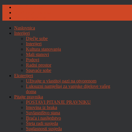
Naše djelatnosti
Riječ dvije urednika
Kontaktirajte nas
Naslovnica
Interijeri
Dječje sobe
Interijeri
Kultura stanovanja
Mali stanovi
Podovi
Radni prostor
Spavaće sobe
Eksterijeri
Uživajte u vlastitoj oazi na otvorenom
Luksuzni namještaj za vanjske dijelove vašeg
doma
Pitajte pravnika
POSTAVI PITANJE PRAVNIKU
Imovina iz braka
Suvlasništvo stana
Braća i nasljedstvo
Šteta radi susjeda
Suglasnosti susjeda