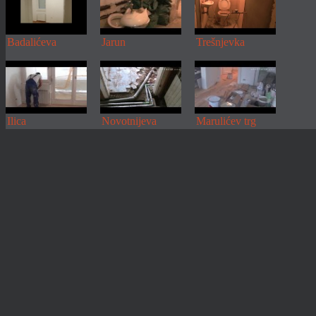
Badalićeva
Jarun
Trešnjevka
Ilica
Novotnijeva
Marulićev trg