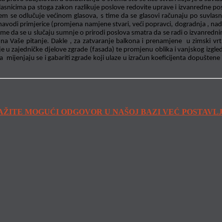
asnicima pa stoga zakon razlikuje poslove redovite uprave i izvanredne posl
kojem se odlučuje većinom glasova, s time da se glasovi računaju po suv
navodi primjerice (promjena namjene stvari, veći popravci, dogradnja , nado
.) s time da se u slučaju sumnje o prirodi poslova smatra da se radi o izvan
r na Vaše pitanje. Dakle , za zatvaranje balkona i prenamjene u zimski vrt
e u zajedničke djelove zgrade (fasada) te promjenu oblika i vanjskog izgl
mijenjaju se i gabariti zgrade koji ulaze u izračun koeficijenta dopuštene 
AŽITE MOGUĆI ODGOVOR U NAŠOJ BAZI VEĆ POSTAVL