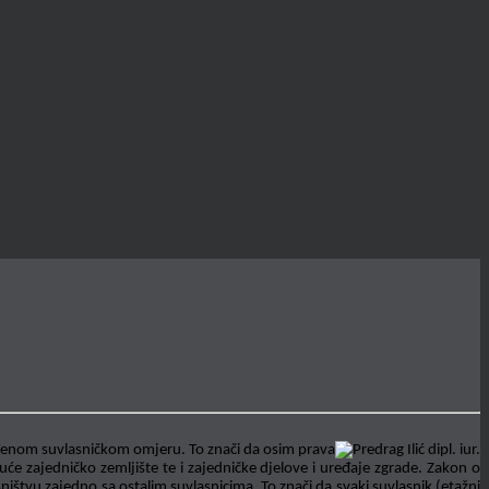
dređenom suvlasničkom omjeru. To znači da osim prava
će zajedničko zemljište te i zajedničke djelove i uređaje zgrade. Zakon o
ništvu zajedno sa ostalim suvlasnicima. To znači da svaki suvlasnik (etažni