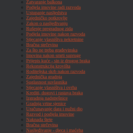
Zatvaranje balkona
Podjela imovine radi razvoda
Ustupanje nasljedstva
Zajedničko potkrovlje
Zakon o nasljeđivanju
Rušenje pregradnog zida
Podjela imovine nakon razvoda
Stjecanje vlasništva nekretnine
Bračna stečevina
Za što ne treba građevinska
Imovina nakon smrti supruge
Prijepis kuće - sin iz drugog braka
Rekonstrukcija krovišta
Roditeljska skrb nakon razvoda
Zajednička gradnja
Suglasnost suvlasnika
Stjecanje vlasništva i ovrha
Krediti, dugovi i rastava braka
Izgradnja nadstrešnice
Gradnja vrtne sjenice
Uračunavanje dara i nužni dio
Razvod i podjela imovine
Naknada štete
Bračna stečevina
Nasljeđivanje - djeca i maćeha