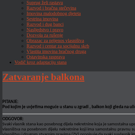
Suprug želi rastavu
Razvod i bračna stečevina
Imovina malodobnog djeteta
Sestrina imovina
Razvod i dug banci
Nasljedstvo i pravo
Dozvola za rušenje
Obrazac za prijenos vlasništva
Razvod i centar za socijalnu skrb
Vlastita imovina bračnog druga
Ostavinska rasprava
Vodič kroz adaptaciju stana
Zatvaranje balkona
PITANJE:
Pod kojim je uvjetima moguće u stanu u zgradi , balkon koji gleda na ulicu
ODGOVOR:
Svaki vlasnik stana kao posebnog dijela nekretnine koja je samostalna upo
vlasništva na posebnom dijelu nekretnine koji ima samostalnu pravnu sudb
vlasništvu i drugom stvarnim pravima (ZV) propisuje da svaki suvlasnik ima