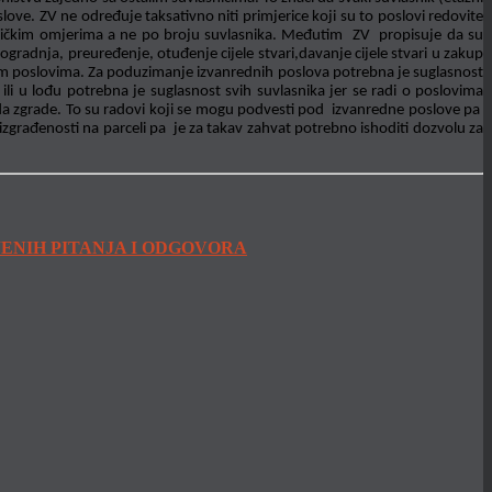
ove. ZV ne određuje taksativno niti primjerice koji su to poslovi redovite
lasničkim omjerima a ne po broju suvlasnika. Međutim ZV propisuje da su
gradnja, preuređenje, otuđenje cijele stvari,davanje cijele stvari u zakup
rednim poslovima. Za poduzimanje izvanrednih poslova potrebna je suglasnost
 ili u lođu potrebna je suglasnost svih suvlasnika jer se radi o poslovima
eda zgrade. To su radovi koji se mogu podvesti pod izvanredne poslove pa
izgrađenosti na parceli pa je za takav zahvat potrebno ishoditi dozvolu za
JENIH PITANJA I ODGOVORA