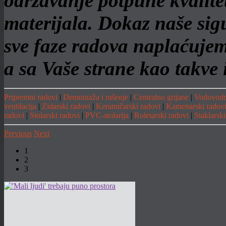
održavanje potpune kvalite
materijala. Dokaz naše sigu
sve faze radova naplaćujemo
a sa Vaše strane kao takve 
Pripremni radovi
|
Demontaža i rušenje
|
Centralno grijane
|
Vodovodna
ventilacija
|
Zidarski radovi
|
Keramičarski radovi
|
Kamenarski radov
radovi
|
Stolarski radovi
|
PVC-stolarija
|
Roletarski radovi
|
Staklarski
Previous
Next
1
2
3