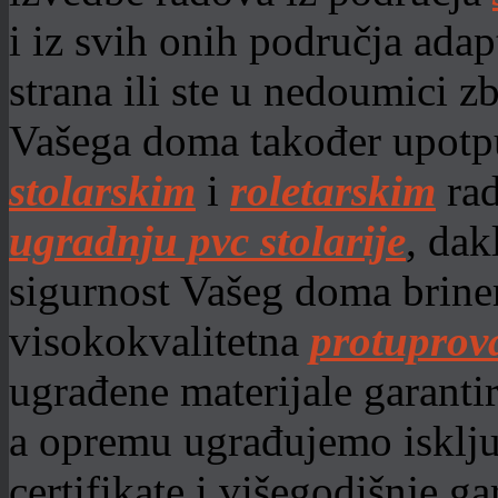
i iz svih onih područja adap
strana ili ste u nedoumici z
Vašega doma također upot
stolarskim
i
roletarskim
rad
ugradnju pvc stolarije
, dak
sigurnost Vašeg doma brine
visokokvalitetna
protuprov
ugrađene materijale garant
a opremu ugrađujemo isklju
certifikate i višegodišnje ga