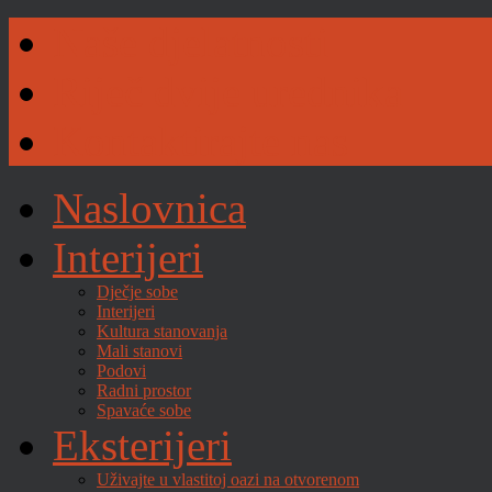
Naše djelatnosti
Riječ dvije urednika
Kontaktirajte nas
Naslovnica
Interijeri
Dječje sobe
Interijeri
Kultura stanovanja
Mali stanovi
Podovi
Radni prostor
Spavaće sobe
Eksterijeri
Uživajte u vlastitoj oazi na otvorenom