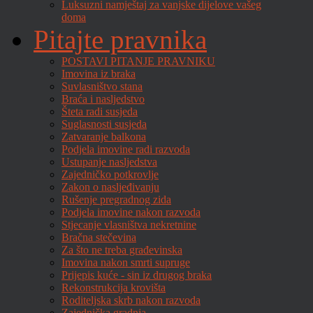
Luksuzni namještaj za vanjske dijelove vašeg
doma
Pitajte pravnika
POSTAVI PITANJE PRAVNIKU
Imovina iz braka
Suvlasništvo stana
Braća i nasljedstvo
Šteta radi susjeda
Suglasnosti susjeda
Zatvaranje balkona
Podjela imovine radi razvoda
Ustupanje nasljedstva
Zajedničko potkrovlje
Zakon o nasljeđivanju
Rušenje pregradnog zida
Podjela imovine nakon razvoda
Stjecanje vlasništva nekretnine
Bračna stečevina
Za što ne treba građevinska
Imovina nakon smrti supruge
Prijepis kuće - sin iz drugog braka
Rekonstrukcija krovišta
Roditeljska skrb nakon razvoda
Zajednička gradnja