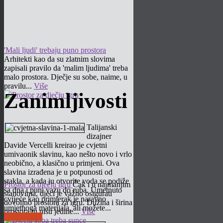
'Mali ljudi' trebaju puno prostora
Arhitekti kao da su zlatnim slovima
zapisali pravilo da 'malim ljudima' treba
malo prostora. Dječje su sobe, naime, u
pravilu...
Više
Zanimljivosti
Talijanski
dizajner
Davide Vercelli kreirao je cvjetni
umivaonik slavinu, kao nešto novo i vrlo
neobično, a klasično u primjeni. Ova
slavina izrađena je u potpunosti od
stakla, a kada ju otvorite voda se podiže
Prostor za dječju igru
Čak i u najmanjim
sa dna i puni vazu do ruba. Umetnuto
stanovima, djeci je važno osigurati
cvijeće kao primjerak je naravno
dovoljno prostora za igru. Dužina i širina
umjetnoga materijala, ali možete...
prostora tu nisu jedine...
Više
Pročitaj više