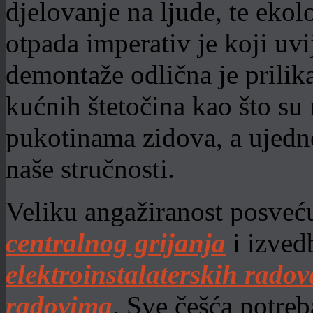
djelovanje na ljude, te ekol
otpada imperativ je koji uv
demontaže odlična je prilika
kućnih štetočina kao što su 
pukotinama zidova, a ujedno
naše stručnosti.
Veliku angažiranost posve
centralnog grijanja
i izved
elektroinstalaterskih radov
radovima
. Sve češća potr