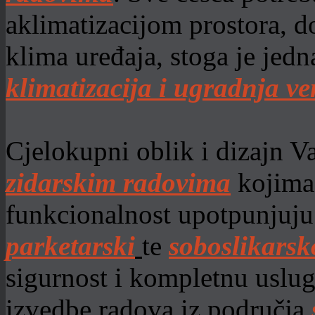
aklimatizacijom prostora, d
klima uređaja, stoga je jedn
klimatizacija i ugradnja ve
Cjelokupni oblik i dizajn 
zidarskim radovima
kojima 
funkcionalnost upotpunjuj
parketarski
te
s
oboslikarsko
sigurnost i kompletnu uslug
izvedbe radova iz područja