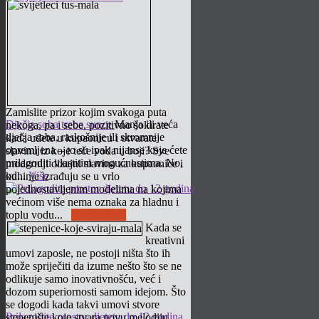
Zamislite prizor kojim svakoga puta
Dječja soba treba sunce
Manja ili veća
nekoga, pa i sebe, pozitivno šokirate
dječja soba, raskošnije ili skromnije
kada uđete u kupaonicu i otvarate
opremljena – to su ipak nijanse koje ćete
slavinu iz koje teče voda u boji? Sve
prilagoditi vlastitim mogućnostima. No,
moderniji dizajni slavina za kupaonice i
od...
Više
kuhinje izrađuju se u vrlo
pojednostavljenim modelima na kojima
većinom više nema oznaka za hladnu i
toplu vodu...
Pročitaj više
Kada se
kreativni
umovi zaposle, ne postoji ništa što ih
može spriječiti da izume nešto što se ne
odlikuje samo inovativnošću, već i
dozom superiornosti samom idejom. Što
se dogodi kada takvi umovi stvore
Prilagodite prostor djetetu do 12 godina
stepenište koje stvara novu melodiju