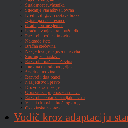
Suglasnost suvlasnika
Stjecanje vlasništva i ovrha
Krediti, dugovi i rastava braka
Izgradnja nadstrešnice
Gradnja vrtne sjenice
Uračunavanje dara i nužni dio
Razvod i podjela imovine
Naknada štete
Bračna stečevina
Nasljeđivanje - djeca i maćeha
Suprug želi rastavu
Razvod i bračna stečevina
Imovina malodobnog djeteta
Sestrina imovina
Razvod i dug banci
Nasljedstvo i pravo
Dozvola za rušenje
Obrazac za prijenos vlasništva
Razvod i centar za socijalnu skrb
Vlastita imovina bračnog druga
Ostavinska rasprava
Vodič kroz adaptaciju sta