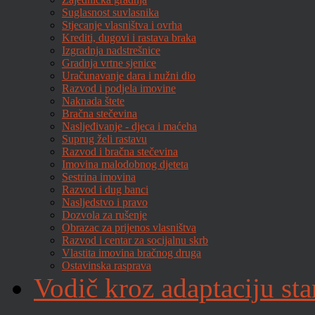
Suglasnost suvlasnika
Stjecanje vlasništva i ovrha
Krediti, dugovi i rastava braka
Izgradnja nadstrešnice
Gradnja vrtne sjenice
Uračunavanje dara i nužni dio
Razvod i podjela imovine
Naknada štete
Bračna stečevina
Nasljeđivanje - djeca i maćeha
Suprug želi rastavu
Razvod i bračna stečevina
Imovina malodobnog djeteta
Sestrina imovina
Razvod i dug banci
Nasljedstvo i pravo
Dozvola za rušenje
Obrazac za prijenos vlasništva
Razvod i centar za socijalnu skrb
Vlastita imovina bračnog druga
Ostavinska rasprava
Vodič kroz adaptaciju sta