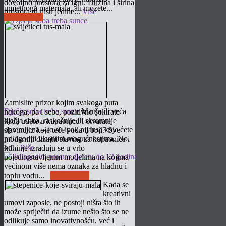
dovoljno prostora za igru. Dužina i širina
umjetnoga materijala, ali možete...
prostora tu nisu jedine...
Više
Pročitaj više
Zamislite prizor kojim svakoga puta
Dječja soba treba sunce
Manja ili veća
nekoga, pa i sebe, pozitivno šokirate
dječja soba, raskošnije ili skromnije
kada uđete u kupaonicu i otvarate
opremljena – to su ipak nijanse koje ćete
slavinu iz koje teče voda u boji? Sve
prilagoditi vlastitim mogućnostima. No,
moderniji dizajni slavina za kupaonice i
od...
Više
kuhinje izrađuju se u vrlo
pojednostavljenim modelima na kojima
većinom više nema oznaka za hladnu i
toplu vodu...
Pročitaj više
Kada se
kreativni
umovi zaposle, ne postoji ništa što ih
može spriječiti da izume nešto što se ne
odlikuje samo inovativnošću, već i