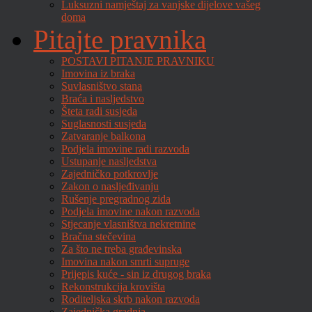
Luksuzni namještaj za vanjske dijelove vašeg
doma
Pitajte pravnika
POSTAVI PITANJE PRAVNIKU
Imovina iz braka
Suvlasništvo stana
Braća i nasljedstvo
Šteta radi susjeda
Suglasnosti susjeda
Zatvaranje balkona
Podjela imovine radi razvoda
Ustupanje nasljedstva
Zajedničko potkrovlje
Zakon o nasljeđivanju
Rušenje pregradnog zida
Podjela imovine nakon razvoda
Stjecanje vlasništva nekretnine
Bračna stečevina
Za što ne treba građevinska
Imovina nakon smrti supruge
Prijepis kuće - sin iz drugog braka
Rekonstrukcija krovišta
Roditeljska skrb nakon razvoda
Zajednička gradnja