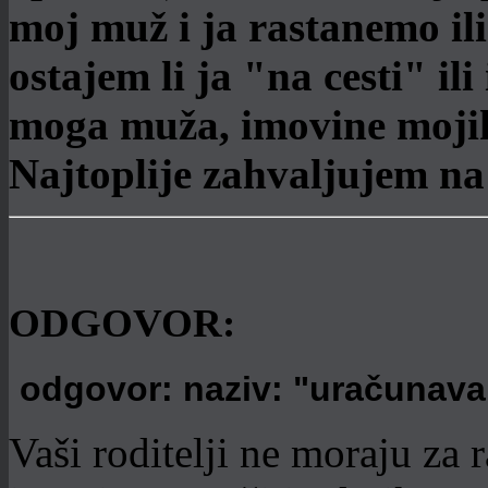
moj muž i ja rastanemo il
ostajem li ja "na cesti" i
moga muža, imovine mojih r
Najtoplije zahvaljujem n
ODGOVOR:
odgovor: naziv: "uračunavan
Vaši roditelji ne moraju za