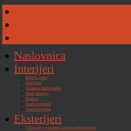
Naše djelatnosti
Riječ dvije urednika
Kontaktirajte nas
Naslovnica
Interijeri
Dječje sobe
Interijeri
Kultura stanovanja
Mali stanovi
Podovi
Radni prostor
Spavaće sobe
Eksterijeri
Uživajte u vlastitoj oazi na otvorenom