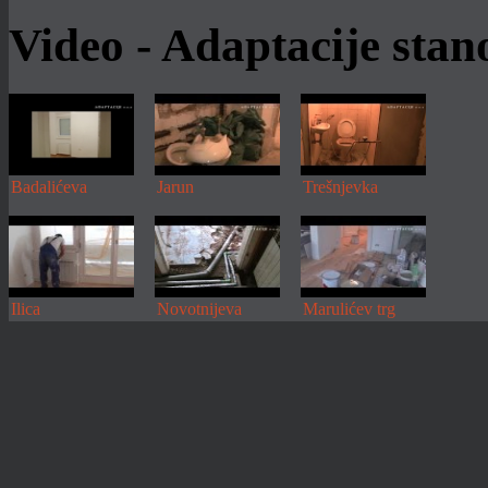
Video - Adaptacije sta
Badalićeva
Jarun
Trešnjevka
Ilica
Novotnijeva
Marulićev trg