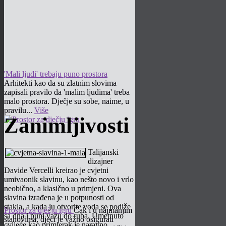
'Mali ljudi' trebaju puno prostora
Arhitekti kao da su zlatnim slovima
zapisali pravilo da 'malim ljudima' treba
malo prostora. Dječje su sobe, naime, u
pravilu...
Više
Zanimljivosti
Talijanski
dizajner
Davide Vercelli kreirao je cvjetni
umivaonik slavinu, kao nešto novo i vrlo
neobično, a klasično u primjeni. Ova
slavina izrađena je u potpunosti od
stakla, a kada ju otvorite voda se podiže
Prostor za dječju igru
Čak i u najmanjim
sa dna i puni vazu do ruba. Umetnuto
stanovima, djeci je važno osigurati
cvijeće kao primjerak je naravno