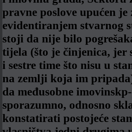
pravne poslove upućen je
evidentiranjem stvarnog 
stoji da nije bilo pogreš
tijela (što je činjenica, je
i sestre time što nisu u st
na zemlji koja im pripada
da međusobne imovinskp-p
sporazumno, odnosno skla
konstatirati postojeće sta
vlasništva jedni drugima 