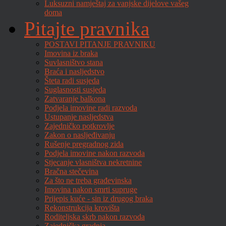
Luksuzni namještaj za vanjske dijelove vašeg
doma
Pitajte pravnika
POSTAVI PITANJE PRAVNIKU
Imovina iz braka
Suvlasništvo stana
Braća i nasljedstvo
Šteta radi susjeda
Suglasnosti susjeda
Zatvaranje balkona
Podjela imovine radi razvoda
Ustupanje nasljedstva
Zajedničko potkrovlje
Zakon o nasljeđivanju
Rušenje pregradnog zida
Podjela imovine nakon razvoda
Stjecanje vlasništva nekretnine
Bračna stečevina
Za što ne treba građevinska
Imovina nakon smrti supruge
Prijepis kuće - sin iz drugog braka
Rekonstrukcija krovišta
Roditeljska skrb nakon razvoda
Zajednička gradnja