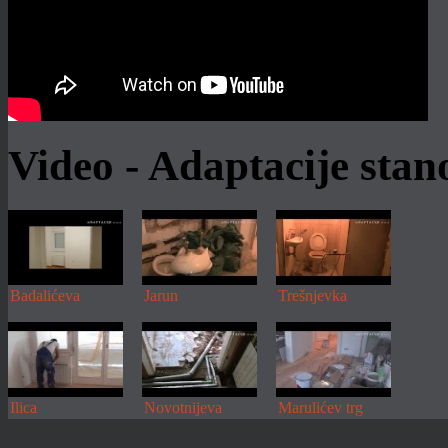
Stambeni prostori u osnovi su
prilagođeni odraslim osobama. No, u
njih je neophodno uklopiti i najmlađeg
člana obitelji....
Više
Video - Adaptacije sta
Badalićeva
Jarun
Trešnjevka
Ilica
Novotnijeva
Marulićev trg