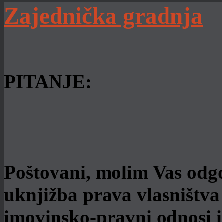
Zajednička gradnja
PITANJE:
Poštovani, molim Vas odgov
uknjižba prava vlasništva
imovinsko-pravni odnosi i