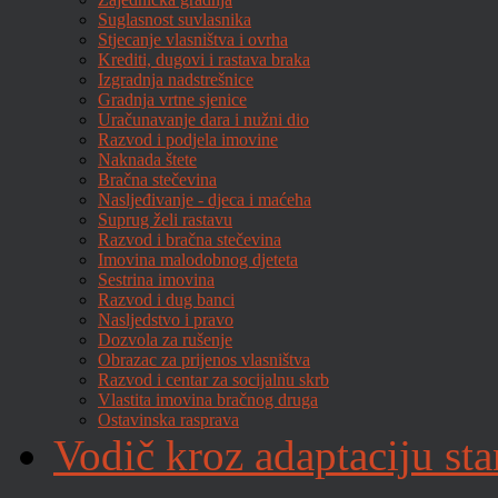
Suglasnost suvlasnika
Stjecanje vlasništva i ovrha
Krediti, dugovi i rastava braka
Izgradnja nadstrešnice
Gradnja vrtne sjenice
Uračunavanje dara i nužni dio
Razvod i podjela imovine
Naknada štete
Bračna stečevina
Nasljeđivanje - djeca i maćeha
Suprug želi rastavu
Razvod i bračna stečevina
Imovina malodobnog djeteta
Sestrina imovina
Razvod i dug banci
Nasljedstvo i pravo
Dozvola za rušenje
Obrazac za prijenos vlasništva
Razvod i centar za socijalnu skrb
Vlastita imovina bračnog druga
Ostavinska rasprava
Vodič kroz adaptaciju sta