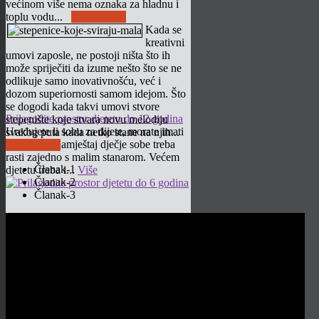
većinom više nema oznaka za hladnu i
toplu vodu...
Pročitaj više
Kada se
kreativni
umovi zaposle, ne postoji ništa što ih
može spriječiti da izume nešto što se ne
odlikuje samo inovativnošću, već i
dozom superiornosti samom idejom. Što
se dogodi kada takvi umovi stvore
Prilagodite prostor djetetu do 12 godina
stepenište koje stvara novu melodiju
Uređujete li sobu za dijete, morate imati
svakog puta kada netko stane na njih...
na umu da namještaj dječje sobe treba
Pročitaj više
rasti zajedno s malim stanarom. Većem
Članak-1
djetetu treba i...
Više
Članak-2
Članak-3
Prilagodite prostor djetetu do 6 godina