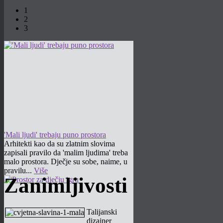
1
2
3
'Mali ljudi' trebaju puno prostora
Arhitekti kao da su zlatnim slovima
zapisali pravilo da 'malim ljudima' treba
malo prostora. Dječje su sobe, naime, u
pravilu...
Više
Zanimljivosti
Talijanski
dizajner