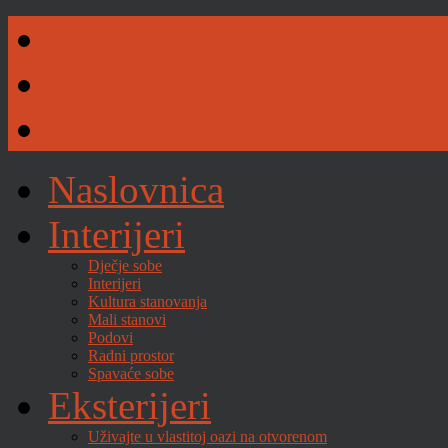
Naše djelatnosti
Riječ dvije urednika
Kontaktirajte nas
Naslovnica
Interijeri
Dječje sobe
Interijeri
Kultura stanovanja
Mali stanovi
Podovi
Radni prostor
Spavaće sobe
Eksterijeri
Uživajte u vlastitoj oazi na otvorenom