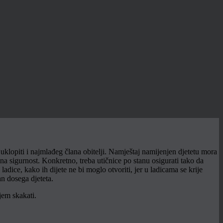
klopiti i najmlađeg člana obitelji. Namještaj namijenjen djetetu mora
o na sigurnost. Konkretno, treba utičnice po stanu osigurati tako da
a ladice, kako ih dijete ne bi moglo otvoriti, jer u ladicama se krije
an dosega djeteta.
jem skakati.