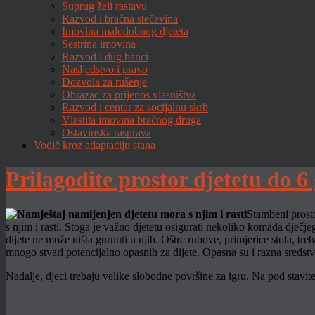
Suprug želi rastavu
Razvod i bračna stečevina
Imovina malodobnog djeteta
Sestrina imovina
Razvod i dug banci
Nasljedstvo i pravo
Dozvola za rušenje
Obrazac za prijenos vlasništva
Razvod i centar za socijalnu skrb
Vlastita imovina bračnog druga
Ostavinska rasprava
Vodič kroz adaptaciju stana
Prilagodite prostor djetetu do 6
Stambeni prosto
s njim i rasti. Stoga je važno djetetu osigurati nekoliko komada dječjeg
dijete ne može ništa gurnuti u njih. Oštre rubove, primjerice stola, treba
mnogo stvari potencijalno opasnih za dijete. Opasna su i razna sredstva
Nadalje, djeci trebaju velike slobodne površine za igru. Na pod stavit