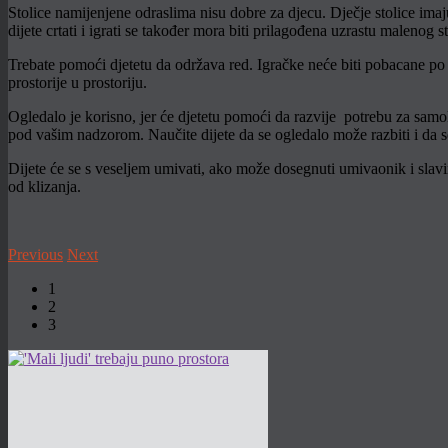
Stolice namijenjene odraslima nisu dobre za djecu. Dječje stolice imaju
dijete crtati i igrati se također mora biti prilagođena uzrastu malenog s
Trebate pomoći djetetu da održava red. Igračke neće biti pobacane po sob
prostorije u prostoriju.
Ogledalo je korisno, jer će djetetu pomoći da razvije potrebu za samo
pod vašim nadzorom. Naučite dijete da se ogledalo može razbiti i da s
Dijete će se s veseljem umivati, ako može dosegnuti umivaonik i slavi
od klizanja.
Previous
Next
1
2
3