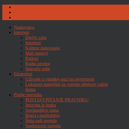
Naše djelatnosti
Riječ dvije urednika
Kontaktirajte nas
Naslovnica
Interijeri
Dječje sobe
Interijeri
Kultura stanovanja
Mali stanovi
Podovi
Radni prostor
Spavaće sobe
Eksterijeri
Uživajte u vlastitoj oazi na otvorenom
Luksuzni namještaj za vanjske dijelove vašeg
doma
Pitajte pravnika
POSTAVI PITANJE PRAVNIKU
Imovina iz braka
Suvlasništvo stana
Braća i nasljedstvo
Šteta radi susjeda
Suglasnosti susjeda