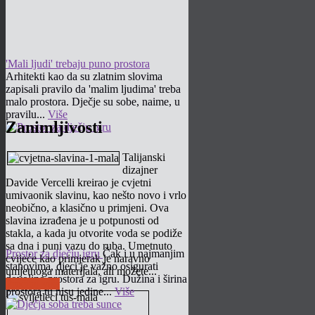
'Mali ljudi' trebaju puno prostora
Arhitekti kao da su zlatnim slovima
zapisali pravilo da 'malim ljudima' treba
malo prostora. Dječje su sobe, naime, u
pravilu...
Više
Zanimljivosti
Talijanski
dizajner
Davide Vercelli kreirao je cvjetni
umivaonik slavinu, kao nešto novo i vrlo
neobično, a klasično u primjeni. Ova
slavina izrađena je u potpunosti od
stakla, a kada ju otvorite voda se podiže
sa dna i puni vazu do ruba. Umetnuto
Prostor za dječju igru
Čak i u najmanjim
cvijeće kao primjerak je naravno
stanovima, djeci je važno osigurati
umjetnoga materijala, ali možete...
dovoljno prostora za igru. Dužina i širina
Pročitaj više
prostora tu nisu jedine...
Više