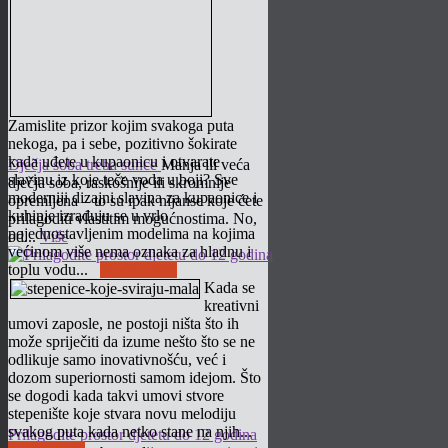
Zamislite prizor kojim svakoga puta
nekoga, pa i sebe, pozitivno šokirate
kada uđete u kupaonicu i otvarate
Dječja soba treba sunce
Manja ili veća
slavinu iz koje teče voda u boji? Sve
dječja soba, raskošnije ili skromnije
moderniji dizajni slavina za kupaonice i
opremljena – to su ipak nijanse koje ćete
kuhinje izrađuju se u vrlo
prilagoditi vlastitim mogućnostima. No,
pojednostavljenim modelima na kojima
od...
Više
većinom više nema oznaka za hladnu i
toplu vodu...
Pročitaj više
Kada se
kreativni
umovi zaposle, ne postoji ništa što ih
može spriječiti da izume nešto što se ne
odlikuje samo inovativnošću, već i
dozom superiornosti samom idejom. Što
se dogodi kada takvi umovi stvore
stepenište koje stvara novu melodiju
svakog puta kada netko stane na njih...
Prilagodite prostor djetetu do 12 godina