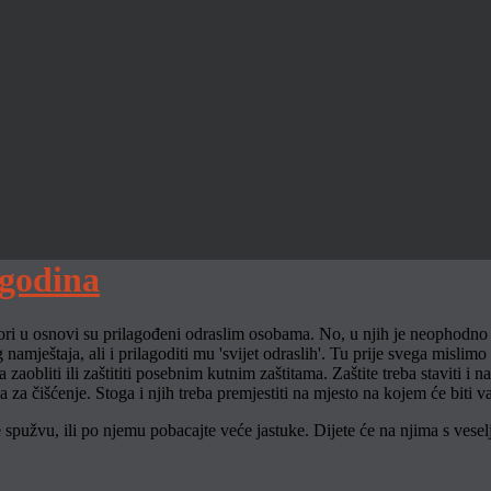
 godina
ri u osnovi su prilagođeni odraslim osobama. No, u njih je neophodno u
 namještaja, ali i prilagoditi mu 'svijet odraslih'. Tu prije svega mislim
 zaobliti ili zaštititi posebnim kutnim zaštitama. Zaštite treba staviti i n
 za čišćenje. Stoga i njih treba premjestiti na mjesto na kojem će biti v
e spužvu, ili po njemu pobacajte veće jastuke. Dijete će na njima s vesel