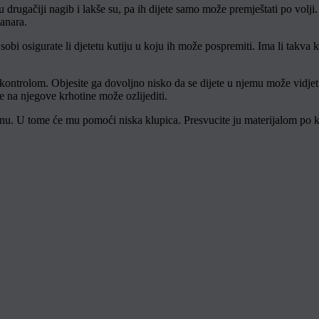
 drugačiji nagib i lakše su, pa ih dijete samo može premještati po volji
tanara.
i osigurate li djetetu kutiju u koju ih može pospremiti. Ima li takva kut
kontrolom. Objesite ga dovoljno nisko da se dijete u njemu može vidjeti
e na njegove krhotine može ozlijediti.
nu. U tome će mu pomoći niska klupica. Presvucite ju materijalom po ko