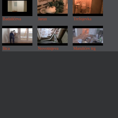
Badalićeva
Jarun
Trešnjevka
Ilica
Novotnijeva
Marulićev trg