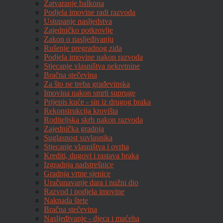
Zatvaranje balkona
Podjela imovine radi razvoda
Ustupanje nasljedstva
Zajedničko potkrovlje
Zakon o nasljeđivanju
Rušenje pregradnog zida
Podjela imovine nakon razvoda
Stjecanje vlasništva nekretnine
Bračna stečevina
Za što ne treba građevinska
Imovina nakon smrti supruge
Prijepis kuće - sin iz drugog braka
Rekonstrukcija krovišta
Roditeljska skrb nakon razvoda
Zajednička gradnja
Suglasnost suvlasnika
Stjecanje vlasništva i ovrha
Krediti, dugovi i rastava braka
Izgradnja nadstrešnice
Gradnja vrtne sjenice
Uračunavanje dara i nužni dio
Razvod i podjela imovine
Naknada štete
Bračna stečevina
Nasljeđivanje - djeca i maćeha