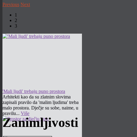
Previous
Next
1
2
3
'Mali ljudi' trebaju puno prostora
Arhitekti kao da su zlatnim slovima
zapisali pravilo da 'malim ljudima' treba
malo prostora. Dječje su sobe, naime, u
pravilu...
Više
Zanimljivosti