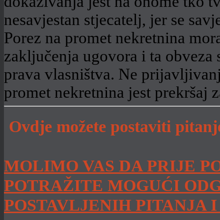
dokazivanja jest na onome tko tv
nesavjestan stjecatelj, jer se sa
Porez na promet nekretnina mora 
zaključenja ugovora i ta obveza s
prava vlasništva. Ne prijavljivan
promet nekretnina jest prekršaj 
Ovdje možete postaviti pitan
MOLIMO VAS DA PRIJE P
POTRAŽITE MOGUĆI ODG
POSTAVLJENIH PITANJA 