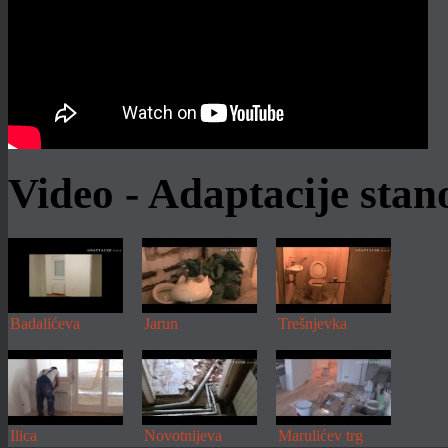
Prilagodite prostor djetetu do 6 godina
Stambeni prostori u osnovi su
prilagođeni odraslim osobama. No, u
njih je neophodno uklopiti i najmlađeg
člana obitelji....
Više
Video - Adaptacije sta
Badalićeva
Jarun
Trešnjevka
Ilica
Novotnijeva
Marulićev trg