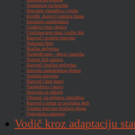
Suglasnost suvlasnika
Stjecanje vlasništva i ovrha
Krediti, dugovi i rastava braka
Izgradnja nadstrešnice
Gradnja vrtne sjenice
Uračunavanje dara i nužni dio
Razvod i podjela imovine
Naknada štete
Bračna stečevina
Nasljeđivanje - djeca i maćeha
Suprug želi rastavu
Razvod i bračna stečevina
Imovina malodobnog djeteta
Sestrina imovina
Razvod i dug banci
Nasljedstvo i pravo
Dozvola za rušenje
Obrazac za prijenos vlasništva
Razvod i centar za socijalnu skrb
Vlastita imovina bračnog druga
Ostavinska rasprava
Vodič kroz adaptaciju sta