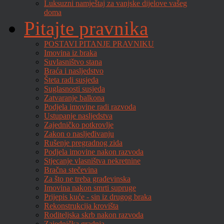
Luksuzni namještaj za vanjske dijelove vašeg
doma
Pitajte pravnika
POSTAVI PITANJE PRAVNIKU
Imovina iz braka
Suvlasništvo stana
Braća i nasljedstvo
Šteta radi susjeda
Suglasnosti susjeda
Zatvaranje balkona
Podjela imovine radi razvoda
Ustupanje nasljedstva
Zajedničko potkrovlje
Zakon o nasljeđivanju
Rušenje pregradnog zida
Podjela imovine nakon razvoda
Stjecanje vlasništva nekretnine
Bračna stečevina
Za što ne treba građevinska
Imovina nakon smrti supruge
Prijepis kuće - sin iz drugog braka
Rekonstrukcija krovišta
Roditeljska skrb nakon razvoda
Zajednička gradnja