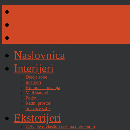
Naše djelatnosti
Riječ dvije urednika
Kontaktirajte nas
Naslovnica
Interijeri
Dječje sobe
Interijeri
Kultura stanovanja
Mali stanovi
Podovi
Radni prostor
Spavaće sobe
Eksterijeri
Uživajte u vlastitoj oazi na otvorenom