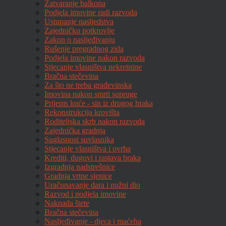
Zatvaranje balkona
Podjela imovine radi razvoda
Ustupanje nasljedstva
Zajedničko potkrovlje
Zakon o nasljeđivanju
Rušenje pregradnog zida
Podjela imovine nakon razvoda
Stjecanje vlasništva nekretnine
Bračna stečevina
Za što ne treba građevinska
Imovina nakon smrti supruge
Prijepis kuće - sin iz drugog braka
Rekonstrukcija krovišta
Roditeljska skrb nakon razvoda
Zajednička gradnja
Suglasnost suvlasnika
Stjecanje vlasništva i ovrha
Krediti, dugovi i rastava braka
Izgradnja nadstrešnice
Gradnja vrtne sjenice
Uračunavanje dara i nužni dio
Razvod i podjela imovine
Naknada štete
Bračna stečevina
Nasljeđivanje - djeca i maćeha