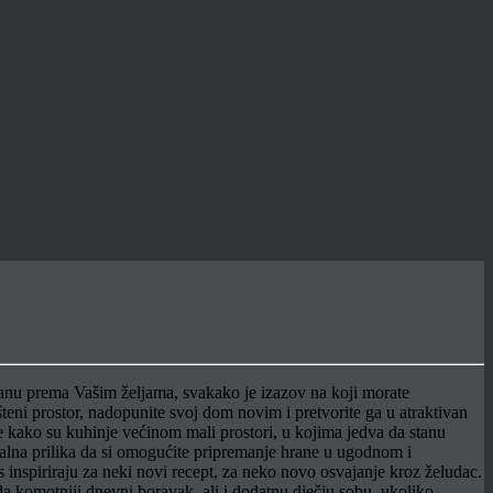
anu prema Vašim željama, svakako je izazov na koji morate
išteni prostor, nadopunite svoj dom novim i pretvorite ga u atraktivan
je kako su kuhinje većinom mali prostori, u kojima jedva da stanu
ealna prilika da si omogućite pripremanje hrane u ugodnom i
inspiriraju za neki novi recept, za neko novo osvajanje kroz želudac.
da komotniji dnevni boravak, ali i dodatnu dječju sobu, ukoliko