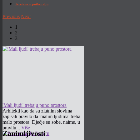
Teretana u potkrovlju
Previous
Next
1
2
3
'Mali ljudi' trebaju puno prostora
Arhitekti kao da su zlatnim slovima
zapisali pravilo da 'malim ljudima' treba
malo prostora. Dječje su sobe, naime, u
pravilu...
Više
Zanimljivosti