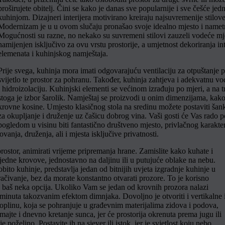
proširujete obitelj. Čini se kako je danas sve popularnije i sve češće jed
kuhinjom. Dizajneri interijera motivirano kreiraju najsuvremenije stilov
Modernizam je u u ovom slučaju pronašao svoje idealno mjesto i nametnu
Mogućnosti su razne, no nekako su suvremeni stilovi zauzeli vodeće mj
namijenjen isključivo za ovu vrstu prostorije, a umjetnost dekoriranja 
elemenata i kuhinjskog namještaja.
Prije svega, kuhinja mora imati odgovarajuću ventilaciju za otpuštanje pa
svijetlo te prostor za pohranu. Također, kuhinja zahtjeva i adekvatnu vo
i hidroizolaciju. Kuhinjski elementi se većinom izrađuju po mjeri, a na tr
stoga je izbor šarolik. Namještaj se proizvodi u onim dimenzijama, kako
krovne kosine. Umjesto klasičnog stola na sredinu možete postaviti šank s
za okupljanje i druženje uz čašicu dobrog vina. Vaši gosti će Vas rado p
pogledom u visinu biti fantastično društveno mjesto, privlačnog karakter
anja, druženja, ali i mjesta isključive privatnosti.
stor, animirati vrijeme pripremanja hrane. Zamislite kako kuhate i
jedne krovove, jednostavno na daljinu ili u putujuće oblake na nebu.
bito kuhinje, predstavlja jedan od bitnijih uvjeta izgradnje kuhinje u
ačivanje, bez da morate konstantno otvarati prozore. To je korisno
je baš neka opcija. Ukoliko Vam se jedan od krovnih prozora nalazi
 minuta takozvanim efektom dimnjaka. Dovoljno je otvoriti i vertikalne 
toplinu, koja se pohranjuje u građevnim materijalima zidova i podova,
majte i dnevno kretanje sunca, jer će prostorija okrenuta prema jugu ili
 poželjno. Postavite ih na sjever ili istok, jer je svjetlost koju nebo