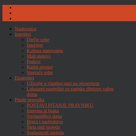
Naše djelatnosti
Riječ dvije urednika
Kontaktirajte nas
Naslovnica
Interijeri
Dječje sobe
Interijeri
Kultura stanovanja
Mali stanovi
Podovi
Radni prostor
Spavaće sobe
Eksterijeri
Uživajte u vlastitoj oazi na otvorenom
Luksuzni namještaj za vanjske dijelove vašeg
doma
Pitajte pravnika
POSTAVI PITANJE PRAVNIKU
Imovina iz braka
Suvlasništvo stana
Braća i nasljedstvo
Šteta radi susjeda
Suglasnosti susjeda