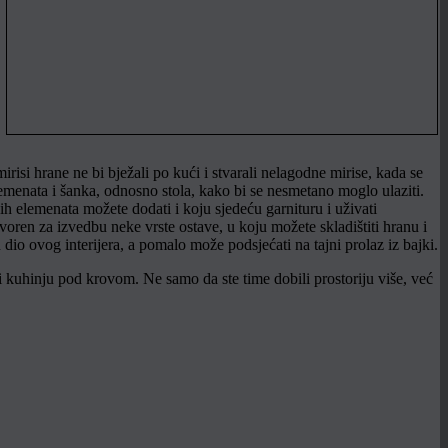
 mirisi hrane ne bi bježali po kući i stvarali nelagodne mirise, kada se
menata i šanka, odnosno stola, kako bi se nesmetano moglo ulaziti.
h elemenata možete dodati i koju sjedeću garnituru i uživati
voren za izvedbu neke vrste ostave, u koju možete skladištiti hranu i
 dio ovog interijera, a pomalo može podsjećati na tajni prolaz iz bajki.
ti kuhinju pod krovom. Ne samo da ste time dobili prostoriju više, već