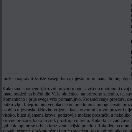
možete napraviti žarište Vašeg doma, mjesto pripremanja hrane, objedov
Kako smo spomenuli, krovni prozori mogu savršeno upotpuniti ovaj pro
imate pogled na bočni dio Vaše okućnice, na prirodno zelenilo, na sus
Romantično i prije svega vrlo primamljivo. Prozračivanje prostora, oso
potkrovlju. Integriranim ventilacijskim preklopima omogućavate prozr
osobito u jesensko kišovito vrijeme, kada otvoreni krovni prozor i ni
visoko, blizu sljemena krova, potkrovlje možete prozračiti u nekoliko
krovne prozore, kako bi zrak prostrujio u trenu. Kako kuća zadržava 
gubitak topline se odvija kroz ventilacijski preklop. Također, na umu i
zapadu primati direktnu oštru i vruću svjetlost, što u kuhinji nikako nije