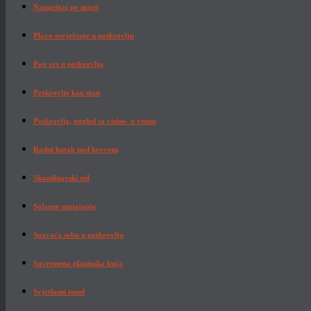
Namještaj po mjeri
Plavo osvježenje u potkrovlju
Pop art u potkrovlju
Potkrovlje kao stan
Potkrovlje, pogled sa visine- u visinu
Radni kutak pod krovom
Skandinavski stil
Solarno napajanje
Spavaća soba u potkrovlju
Suvremena planinska kuća
Svjetlosni tunel