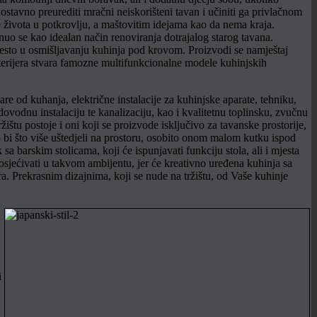
nostavno preurediti mračni neiskorišteni tavan i učiniti ga privlačnom
e života u potkrovlju, a maštovitim idejama kao da nema kraja.
o se kao idealan način renoviranja dotrajalog starog tavana.
esto u osmišljavanju kuhinja pod krovom. Proizvodi se namještaj
interijera stvara famozne multifunkcionalne modele kuhinjskih
re od kuhanja, električne instalacije za kuhinjske aparate, tehniku,
dovodnu instalaciju te kanalizaciju, kao i kvalitetnu toplinsku, zvučnu
žištu postoje i oni koji se proizvode isključivo za tavanske prostorije,
 bi što više uštedjeli na prostoru, osobito onom malom kutku ispod
a barskim stolicama, koji će ispunjavati funkciju stola, ali i mjesta
osjećivati u takvom ambijentu, jer će kreativno uređena kuhinja sa
a. Prekrasnim dizajnima, koji se nude na tržištu, od Vaše kuhinje
i