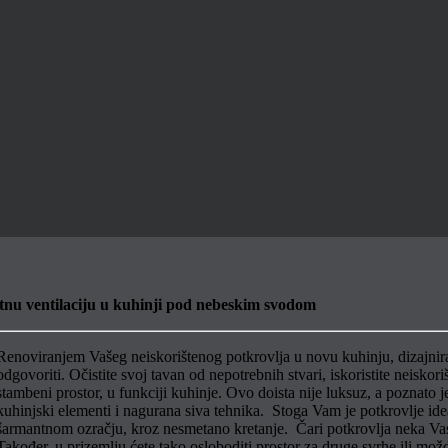
atnu ventilaciju u kuhinji pod nebeskim svodom
Renoviranjem Vašeg neiskorištenog potkrovlja u novu kuhinju, dizajnir
odgovoriti. Očistite svoj tavan od nepotrebnih stvari, iskoristite neiskor
stambeni prostor, u funkciji kuhinje. Ovo doista nije luksuz, a poznato 
kuhinjski elementi i nagurana siva tehnika. Stoga Vam je potkrovlje id
šarmantnom ozračju, kroz nesmetano kretanje. Čari potkrovlja neka Vas 
Također, u prizemlju ćete tako osloboditi prostor za druge svrhe ili mož