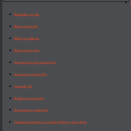
Balkonske ograde
Bijelo potkrovlje
Biljke na balkonu
Dizajn potkrovlja
Dnevni boravak u potkrovlju
Igraonica u potkrovlju
Japanski stil
Kuhinja u potkrovlju
Kupaonica u potkrovlju
Luksuzni namještaj za vanjske dijelove vašeg doma