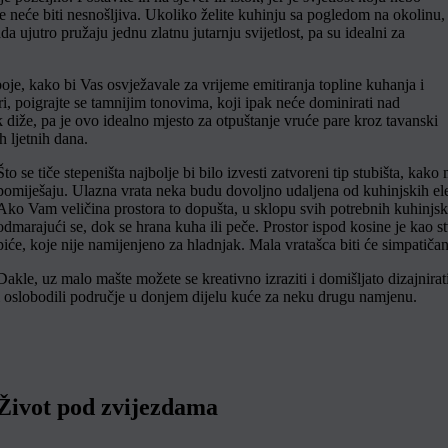
e neće biti nesnošljiva. Ukoliko želite kuhinju sa pogledom na okolinu,
a ujutro pružaju jednu zlatnu jutarnju svijetlost, pa su idealni za
boje, kako bi Vas osvježavale za vrijeme emitiranja topline kuhanja i
ri, poigrajte se tamnijim tonovima, koji ipak neće dominirati nad
rak diže, pa je ovo idealno mjesto za otpuštanje vruće pare kroz tavanski
ih ljetnih dana.
Što se tiče stepeništa najbolje bi bilo izvesti zatvoreni tip stubišta, kako
pomiješaju. Ulazna vrata neka budu dovoljno udaljena od kuhinjskih ele
Ako Vam veličina prostora to dopušta, u sklopu svih potrebnih kuhinjski
odmarajući se, dok se hrana kuha ili peče. Prostor ispod kosine je kao st
piće, koje nije namijenjeno za hladnjak. Mala vratašca biti će simpatičan
Dakle, uz malo mašte možete se kreativno izraziti i domišljato dizajnira
i oslobodili područje u donjem dijelu kuće za neku drugu namjenu.
Život pod zvijezdama