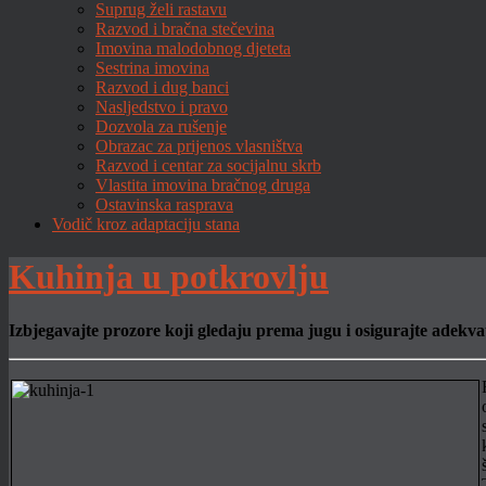
Suprug želi rastavu
Razvod i bračna stečevina
Imovina malodobnog djeteta
Sestrina imovina
Razvod i dug banci
Nasljedstvo i pravo
Dozvola za rušenje
Obrazac za prijenos vlasništva
Razvod i centar za socijalnu skrb
Vlastita imovina bračnog druga
Ostavinska rasprava
Vodič kroz adaptaciju stana
Kuhinja u potkrovlju
Izbjegavajte prozore koji gledaju prema jugu i osigurajte adekv