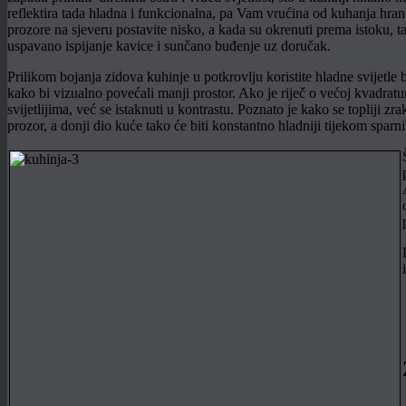
reflektira tada hladna i funkcionalna, pa Vam vrućina od kuhanja hran
prozore na sjeveru postavite nisko, a kada su okrenuti prema istoku, tad
uspavano ispijanje kavice i sunčano buđenje uz doručak.
Prilikom bojanja zidova kuhinje u potkrovlju koristite hladne svijetle 
kako bi vizualno povećali manji prostor. Ako je riječ o većoj kvadratu
svijetlijima, već se istaknuti u kontrastu. Poznato je kako se topliji z
prozor, a donji dio kuće tako će biti konstantno hladniji tijekom sparn