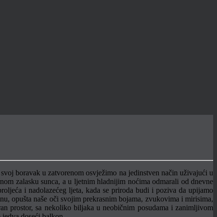
 svoj boravak u zatvorenom osvježimo na jedinstven način uživajući u
larnom zalasku sunca, a u ljetnim hladnijim noćima odmarali od dnevne
roljeća i nadolazećeg ljeta, kada se priroda budi i poziva da upijamo
ežinu, opušta naše oči svojim prekrasnim bojama, zvukovima i mirisima,
iran prostor, sa nekoliko biljaka u neobičnim posudama i zanimljivom
 jedva doseći balkon.