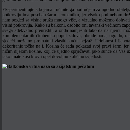
Eksperimentirajte s bojama i učinite ga područjem za ugodno obiteljs
potkrovlju ima poseban šarm i romantiku, jer visoko pod nebom doži
nam pogled sa visine pruža mnogo više, a vizualno možemo dohvatiti
visini potkrovlja. Kako su balkoni, osobito oni tavanski većinom zapos
svega adekvatno preurediti, a onda namjestiti tako da na njemu mož
komplementarnih čimbenika poput zidova, obrade poda, ogradu, rasvje
sjedeći možemo promatrati vlastiti kućni pejzaž. Udobnost i ljepo
dekoriranje točka na i. Kosina će sada pokazati svoj pravi šarm, jer
nižim dijelom kosine, koji će ujedno sprječavati jako sunce da Vas
tako imate kosi krov i opet dovoljnu količinu svjetlosti.