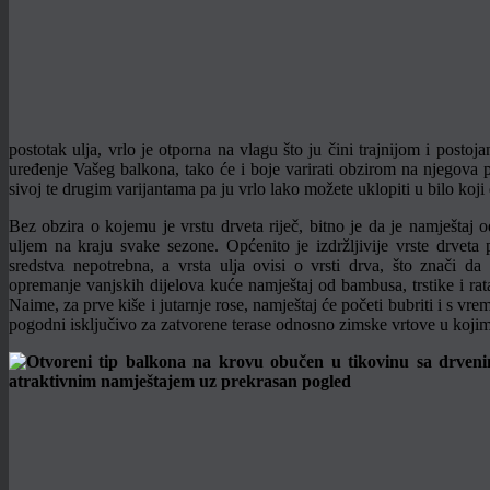
postotak ulja, vrlo je otporna na vlagu što ju čini trajnijom i postoj
uređenje Vašeg balkona, tako će i boje varirati obzirom na njegova pr
sivoj te drugim varijantama pa ju vrlo lako možete uklopiti u bilo koji 
Bez obzira o kojemu je vrstu drveta riječ, bitno je da je namještaj od
uljem na kraju svake sezone. Općenito je izdržljivije vrste drveta
sredstva nepotrebna, a vrsta ulja ovisi o vrsti drva, što znači 
opremanje vanjskih dijelova kuće namještaj od bambusa, trstike i rat
Naime, za prve kiše i jutarnje rose, namještaj će početi bubriti i s vr
pogodni isključivo za zatvorene terase odnosno zimske vrtove u kojima