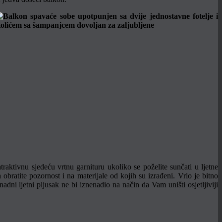
traktivnu sjedeću vrtnu garnituru ukoliko se poželite sunčati u ljetne
obratite pozornost i na materijale od kojih su izrađeni. Vrlo je bitno
adni ljetni pljusak ne bi iznenadio na način da Vam uništi osjetljiviji