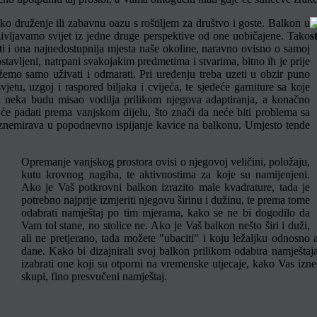
ko druženje ili zabavnu oazu s roštiljem za društvo i goste. Balkon u
vljavamo svijet iz jedne druge perspektive od one uobičajene. Tako
 i ona najnedostupnija mjesta naše okoline, naravno ovisno o samoj
tavljeni, natrpani svakojakim predmetima i stvarima, bitno ih je prije
emo samo uživati i odmarati. Pri uređenju treba uzeti u obzir puno
tu, uzgoj i raspored biljaka i cvijeća, te sjedeće garniture sa koje
ta neka budu misao vodilja prilikom njegova adaptiranja, a konačno
 će padati prema vanjskom dijelu, što znači da neće biti problema sa
 uznemirava u popodnevno ispijanje kavice na balkonu. Umjesto tende
Opremanje vanjskog prostora ovisi o njegovoj veličini, položaju,
kutu krovnog nagiba, te aktivnostima za koje su namijenjeni.
Ako je Vaš potkrovni balkon izrazito male kvadrature, tada je
potrebno najprije izmjeriti njegovu širinu i dužinu, te prema tome
odabrati namještaj po tim mjerama, kako se ne bi dogodilo da
Vam tol stane, no stolice ne. Ako je Vaš balkon nešto širi i duži,
ali ne pretjerano, tada možete "ubaciti" i koju ležaljku odnosno a
dane. Kako bi dizajnirali svoj balkon prilikom odabira namještaja 
izabrati one koji su otporni na vremenske utjecaje, kako Vas iznen
skupi, fino presvučeni namještaj.