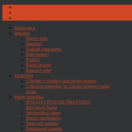
Naše djelatnosti
Riječ dvije urednika
Kontaktirajte nas
Naslovnica
Interijeri
Dječje sobe
Interijeri
Kultura stanovanja
Mali stanovi
Podovi
Radni prostor
Spavaće sobe
Eksterijeri
Uživajte u vlastitoj oazi na otvorenom
Luksuzni namještaj za vanjske dijelove vašeg
doma
Pitajte pravnika
POSTAVI PITANJE PRAVNIKU
Imovina iz braka
Suvlasništvo stana
Braća i nasljedstvo
Šteta radi susjeda
Suglasnosti susjeda