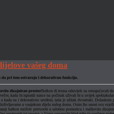
dijelove vašeg doma
a da pri tom ostvaruju i dekorativnu funkciju.
Balkon ili terasa oduvijek su omogućavali
da
večer, kada bi ispratili sunce na počinak uživali bi u uvijek spektaku
 a kada su i dekorativno uređeni, tada je užitak dvostruki. Dolaskom p
ojeg doživljavamo u vanjskom dijelu našeg doma. Osim što unosi svu svj
manji balkon možete pretvoriti u udobnu poslasticu i maštovito dizajn
čno upotpuniti taj prostor, a Vama omogućiti hlad gdje će sunčeve zrake