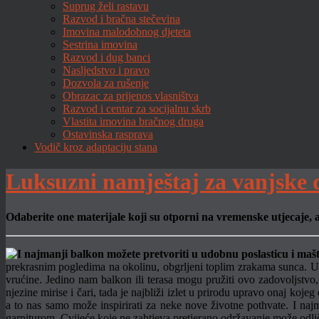
Suprug želi rastavu
Razvod i bračna stečevina
Imovina malodobnog djeteta
Sestrina imovina
Razvod i dug banci
Nasljedstvo i pravo
Dozvola za rušenje
Obrazac za prijenos vlasništva
Razvod i centar za socijalnu skrb
Vlastita imovina bračnog druga
Ostavinska rasprava
Vodič kroz adaptaciju stana
Luksuzni namještaj za vanjske 
Odaberite one materijale koji su otporni na vremenske utjecaje, 
prekrasnim pogledima na okolinu, obgrljeni toplim zrakama sunca.
U
vrućine. Jedino nam balkon ili terasa mogu pružiti ovo zadovoljstvo,
njezine mirise i čari, tada je najbliži izlet u prirodu upravo onaj k
a to nas samo može inspirirati za neke nove životne pothvate. I naj
garniturom. Cvijeće koje ne zahtjeva pretjerano održavanje može odli