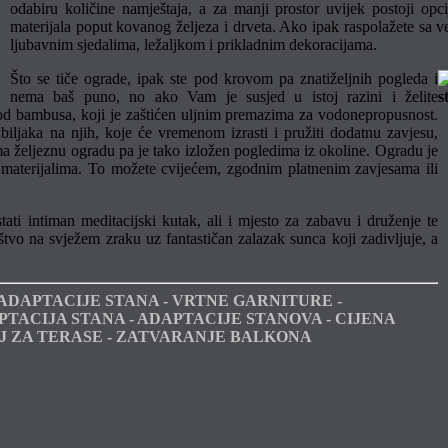
odabiru količine namještaja, a za manji prostor uvijek postoji opcij
materijala poput kovanog željeza i drveta. Ako ipak raspolažete sa
ljubavnim sjedalima, ležaljkom i prikladnim dekoracijama.
Što se tiče ograde, ipak ste pod krovom pa znatiželjnih pogleda i
nema baš puno, no ako Vam je susjed u istoj razini i želite
u od bambusa, koji je zaštićen uljnim premazima za vodonepropusnost.
iljaka na njih, koje će vremenom izrasti i pružiti dodatnu zavjesu,
ima željeznu ogradu pa je tako izložen pogledima iz okoline. Ogradu je
im materijalima. To možete cvijećem, zgodnim platnenim zavjesama ili
 intiman meditacijski kutak, ali i mjesto za zabavu i druženje te
štvo na svježem zraku uz fantastičan zalazak sunca koji zadivljuje, a
 ADAPTACIJE STANA - VRTNE GARNITURE -
ACIJA STANA - ADAPTACIJE STANOVA - CIJENA
J ZA TERASE - ZATVARANJE BALKONA