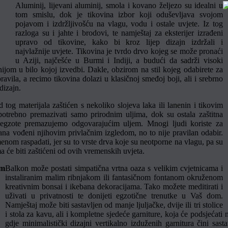
Aluminij, lijevani aluminij, smola i kovano željezo su idealni u
tom smislu, dok je tikovina izbor koji oduševljava svojom
pojavom i izdržljivošću na vlagu, vodu i ostale uvjete. Iz tog
razloga su i jahte i brodovi, te namještaj za eksterijer izrađeni
upravo od tikovine, kako bi kroz lijep dizajn izdržali i
najvlažnije uvjete. Tikovina je tvrdo drvo kojeg se može pronaći
u Aziji, najčešće u Burmi i Indiji, a budući da sadrži visoki
anijom u bilo kojoj izvedbi. Dakle, obzirom na stil kojeg odabirete za
avila, a recimo tikovina dolazi u klasičnoj smeđoj boji, ali i srebrno
dizajn.
 tog materijala zaštićen s nekoliko slojeva laka ili lanenin i tikovim
 potrebno premazivati samo prirodnim uljima, dok su ostala zaštitna
da egzote premazujemo odgovarajućim uljem. Mnogi ljudi koriste za
ana vođeni njihovim privlačnim izgledom, no to nije pravilan odabir.
emenom raspadati, jer su to vrste drva koje su neotporne na vlagu, pa su
 će biti zaštićeni od ovih vremenskih uvjeta.
Balkon može postati simpatična vrtna oaza s velikim cvjetnicama i
instaliranim malim ribnjakom ili fantasičnom fontanom okruženom
kreativnim bonsai i ikebana dekoracijama. Tako možete meditirati i
uživati u privatnosti te donijeti egzotične trenutke u Vaš dom.
Namještaj može biti sastavljen od manje ljuljačke, dvije ili tri stolice
i stola za kavu, ali i kompletne sjedeće garniture, koja će podsjećati
gdje minimalistički dizajni vertikalno izduženih garnitura čini sas