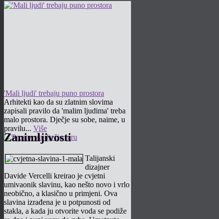
'Mali ljudi' trebaju puno prostora
Arhitekti kao da su zlatnim slovima
zapisali pravilo da 'malim ljudima' treba
malo prostora. Dječje su sobe, naime, u
pravilu...
Više
Zanimljivosti
Talijanski
dizajner
Davide Vercelli kreirao je cvjetni
umivaonik slavinu, kao nešto novo i vrlo
neobično, a klasično u primjeni. Ova
slavina izrađena je u potpunosti od
stakla, a kada ju otvorite voda se podiže