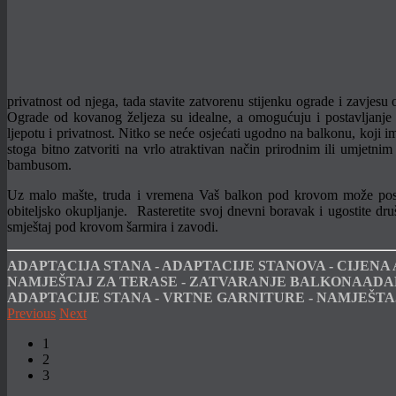
privatnost od njega, tada stavite zatvorenu stijenku ograde i zavjes
Ograde od kovanog željeza su idealne, a omogućuju i postavljanje b
ljepotu i privatnost. Nitko se neće osjećati ugodno na balkonu, koji 
stoga bitno zatvoriti na vrlo atraktivan način prirodnim ili umjetn
bambusom.
Uz malo mašte, truda i vremena Vaš balkon pod krovom može postati
obiteljsko okupljanje. Rasteretite svoj dnevni boravak i ugostite dru
smještaj pod krovom šarmira i zavodi.
ADAPTACIJA STANA - ADAPTACIJE STANOVA - CIJENA
NAMJEŠTAJ ZA TERASE - ZATVARANJE BALKONAADAPT
ADAPTACIJE STANA - VRTNE GARNITURE - NAMJEŠTA
Previous
Next
1
2
3