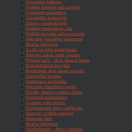
Zatvaranje balkona
Podjela imovine radi razvoda
Ustupanje nasljedstva
Zajedničko potkrovlje
Zakon o nasljeđivanju
Rušenje pregradnog zida
Podjela imovine nakon razvoda
Stjecanje vlasništva nekretnine
Bračna stečevina
Za što ne treba građevinska
Imovina nakon smrti supruge
Prijepis kuće - sin iz drugog braka
Rekonstrukcija krovišta
Roditeljska skrb nakon razvoda
Zajednička gradnja
Suglasnost suvlasnika
Stjecanje vlasništva i ovrha
Krediti, dugovi i rastava braka
Izgradnja nadstrešnice
Gradnja vrtne sjenice
Uračunavanje dara i nužni dio
Razvod i podjela imovine
Naknada štete
Bračna stečevina
Nasljeđivanje - djeca i maćeha