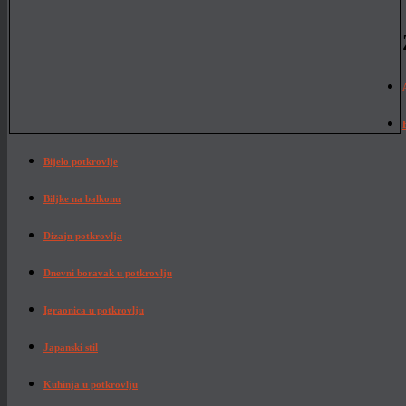
Bijelo potkrovlje
Biljke na balkonu
Dizajn potkrovlja
Dnevni boravak u potkrovlju
Igraonica u potkrovlju
Japanski stil
Kuhinja u potkrovlju