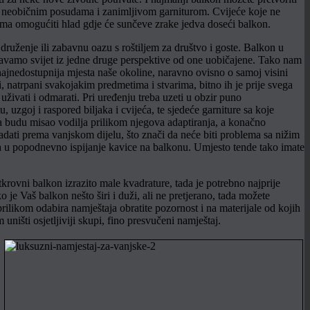
a u neobičnim posudama i zanimljivom garniturom. Cvijeće koje ne
Vama omogućiti hlad gdje će sunčeve zrake jedva doseći balkon.
druženje ili zabavnu oazu s roštiljem za društvo i goste. Balkon u
avamo svijet iz jedne druge perspektive od one uobičajene. Tako nam
ajnedostupnija mjesta naše okoline, naravno ovisno o samoj visini
, natrpani svakojakim predmetima i stvarima, bitno ih je prije svega
ivati i odmarati. Pri uređenju treba uzeti u obzir puno
uzgoj i raspored biljaka i cvijeća, te sjedeće garniture sa koje
ka budu misao vodilja prilikom njegova adaptiranja, a konačno
padati prema vanjskom dijelu, što znači da neće biti problema sa nižim
va u popodnevno ispijanje kavice na balkonu. Umjesto tende tako imate
krovni balkon izrazito male kvadrature, tada je potrebno najprije
 je Vaš balkon nešto širi i duži, ali ne pretjerano, tada možete
prilikom odabira namještaja obratite pozornost i na materijale od kojih
uništi osjetljiviji skupi, fino presvučeni namještaj.