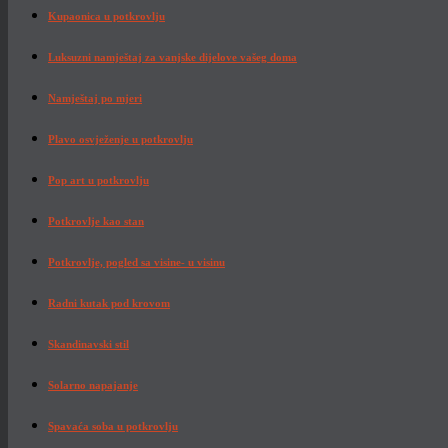
Kupaonica u potkrovlju
Luksuzni namještaj za vanjske dijelove vašeg doma
Namještaj po mjeri
Plavo osvježenje u potkrovlju
Pop art u potkrovlju
Potkrovlje kao stan
Potkrovlje, pogled sa visine- u visinu
Radni kutak pod krovom
Skandinavski stil
Solarno napajanje
Spavaća soba u potkrovlju