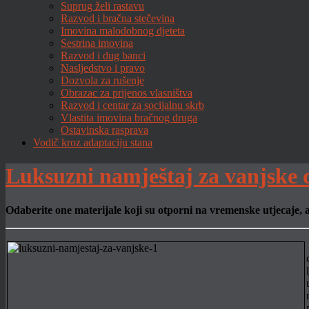
Suprug želi rastavu
Razvod i bračna stečevina
Imovina malodobnog djeteta
Sestrina imovina
Razvod i dug banci
Nasljedstvo i pravo
Dozvola za rušenje
Obrazac za prijenos vlasništva
Razvod i centar za socijalnu skrb
Vlastita imovina bračnog druga
Ostavinska rasprava
Vodič kroz adaptaciju stana
Luksuzni namještaj za vanjske 
Odaberite one materijale koji su otporni na vremenske utjecaje, 