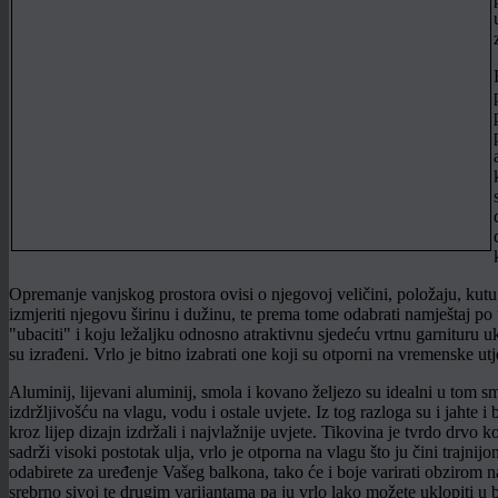
Opremanje vanjskog prostora ovisi o njegovoj veličini, položaju, kutu
izmjeriti njegovu širinu i dužinu, te prema tome odabrati namještaj po 
"ubaciti" i koju ležaljku odnosno atraktivnu sjedeću vrtnu garnituru uk
su izrađeni. Vrlo je bitno izabrati one koji su otporni na vremenske ut
Aluminij, lijevani aluminij, smola i kovano željezo su idealni u tom s
izdržljivošću na vlagu, vodu i ostale uvjete. Iz tog razloga su i jahte i
kroz lijep dizajn izdržali i najvlažnije uvjete. Tikovina je tvrdo drvo 
sadrži visoki postotak ulja, vrlo je otporna na vlagu što ju čini trajni
odabirete za uređenje Vašeg balkona, tako će i boje varirati obzirom na
srebrno sivoj te drugim varijantama pa ju vrlo lako možete uklopiti u b