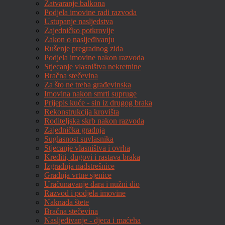
Zatvaranje balkona
Podjela imovine radi razvoda
Ustupanje nasljedstva
Zajedničko potkrovlje
Zakon o nasljeđivanju
Rušenje pregradnog zida
Podjela imovine nakon razvoda
Stjecanje vlasništva nekretnine
Bračna stečevina
Za što ne treba građevinska
Imovina nakon smrti supruge
Prijepis kuće - sin iz drugog braka
Rekonstrukcija krovišta
Roditeljska skrb nakon razvoda
Zajednička gradnja
Suglasnost suvlasnika
Stjecanje vlasništva i ovrha
Krediti, dugovi i rastava braka
Izgradnja nadstrešnice
Gradnja vrtne sjenice
Uračunavanje dara i nužni dio
Razvod i podjela imovine
Naknada štete
Bračna stečevina
Nasljeđivanje - djeca i maćeha