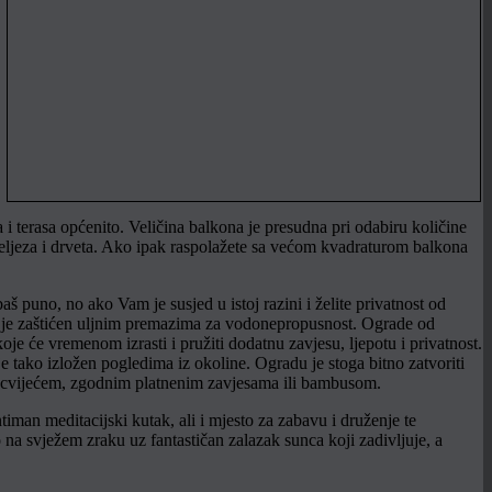
a i terasa općenito. Veličina balkona je presudna pri odabiru količine
og željeza i drveta. Ako ipak raspolažete sa većom kvadraturom balkona
š puno, no ako Vam je susjed u istoj razini i želite privatnost od
ji je zaštićen uljnim premazima za vodonepropusnost. Ograde od
oje će vremenom izrasti i pružiti dodatnu zavjesu, ljepotu i privatnost.
e tako izložen pogledima iz okoline. Ogradu je stoga bitno zatvoriti
te cvijećem, zgodnim platnenim zavjesama ili bambusom.
man meditacijski kutak, ali i mjesto za zabavu i druženje te
o na svježem zraku uz fantastičan zalazak sunca koji zadivljuje, a