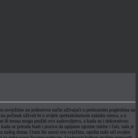
om osvježimo na jedinstven način uživajući u prekrasnim pogledima na
e na počinak uživali bi u uvijek spektakularnom zalasku sunca, a u
 ili terasa mogu pružiti ovo zadovoljstvo, a kada su i dekorativno
 kada se priroda budi i poziva da upijamo njezine mirise i čari, tada je
elu našeg doma. Osim što unosi svu svježinu, opušta naše oči svojim
i za neke nove životne pothvate. I najmanji balkon možete pretvoriti