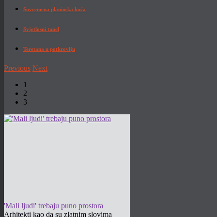
Suvremena planinska kuća
Svjetlosni tunel
Teretana u potkrovlju
Previous
Next
1
2
3
'Mali ljudi' trebaju puno prostora
Arhitekti kao da su zlatnim slovima