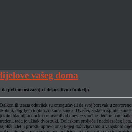
dijelove vašeg doma
a da pri tom ostvaruju i dekorativnu funkciju
Balkon ili terasa oduvijek su omogućavali da svoj boravak u zatvoren
okolinu, obgrljeni toplim zrakama sunca. Uvečer, kada bi ispratili sunc
ljetnim hladnijim noćima odmarali od dnevne vrućine. Jedino nam balkon
uređeni, tada je užitak dvostruki. Dolaskom proljeća i nadolazećeg ljeta,
najbliži izlet u prirodu upravo onaj kojeg doživljavamo u vanjskom dij
prekrasnim bojama, zvukovima i mirisima, a to nas samo može inspirirat