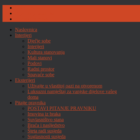
Naše djelatnosti
Riječ dvije urednika
Kontaktirajte nas
Naslovnica
Interijeri
Dječje sobe
Interijeri
Kultura stanovanja
Mali stanovi
Podovi
Radni prostor
Spavaće sobe
Eksterijeri
Uživajte u vlastitoj oazi na otvorenom
Luksuzni namještaj za vanjske dijelove vašeg
doma
Pitajte pravnika
POSTAVI PITANJE PRAVNIKU
Imovina iz braka
Suvlasništvo stana
Braća i nasljedstvo
Šteta radi susjeda
Suglasnosti susjeda