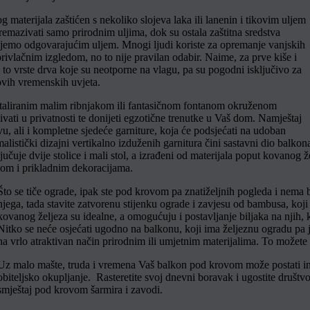
og materijala zaštićen s nekoliko slojeva laka ili lanenin i tikovim uljem
premazivati samo prirodnim uljima, dok su ostala zaštitna sredstva
azujemo odgovarajućim uljem. Mnogi ljudi koriste za opremanje vanjskih
rivlačnim izgledom, no to nije pravilan odabir. Naime, za prve kiše i
su to vrste drva koje su neotporne na vlagu, pa su pogodni isključivo za
 ovih vremenskih uvjeta.
nstaliranim malim ribnjakom ili fantasičnom fontanom okruženom
vati u privatnosti te donijeti egzotične trenutke u Vaš dom. Namještaj
 kavu, ali i kompletne sjedeće garniture, koja će podsjećati na udoban
alistički dizajni vertikalno izduženih garnitura čini sastavni dio balkon
uključuje dvije stolice i mali stol, a izrađeni od materijala poput kovan
jkom i prikladnim dekoracijama.
Što se tiče ograde, ipak ste pod krovom pa znatiželjnih pogleda i nema ba
njega, tada stavite zatvorenu stijenku ograde i zavjesu od bambusa, ko
kovanog željeza su idealne, a omogućuju i postavljanje biljaka na njih, k
Nitko se neće osjećati ugodno na balkonu, koji ima željeznu ogradu pa j
na vrlo atraktivan način prirodnim ili umjetnim materijalima. To može
Uz malo mašte, truda i vremena Vaš balkon pod krovom može postati inti
obiteljsko okupljanje. Rasteretite svoj dnevni boravak i ugostite društv
smještaj pod krovom šarmira i zavodi.