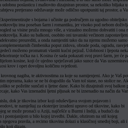
u udobnu poslasticu i maštovito dizajniran prostor, sa nekoliko biljak
zahtjeva pretjerano održavanje može odlično upotpuniti taj prostor, a 
Eksperimentirajte s bojama i učinite ga područjem za ugodno obiteljsko 
potkrovlju ima poseban šarm i romantiku, jer visoko pod nebom doživlj
pogled sa visine pruža mnogo više, a vizualno možemo dohvatiti i ona n
potkrovlja. Kako su balkoni, osobito oni tavanski većinom zapostavljeni
adekvatno preurediti, a onda namjestiti tako da na njemu možemo samo už
komplementarnih čimbenika poput zidova, obrade poda, ogradu, rasvjetu, 
sjedeći možemo promatrati vlastiti kućni pejzaž. Udobnost i ljepota ne
dekoriranje točka na i. Kosina će sada pokazati svoj pravi šarm, jer će 
dijelom kosine, koji će ujedno sprječavati jako sunce da Vas uznemira
kosi krov i opet dovoljnu količinu svjetlosti.
 krovnog nagiba, te aktivnostima za koje su namijenjeni. Ako je Vaš pot
tim mjerama, kako se ne bi dogodilo da Vam tol stane, no stolice ne. Ako
oliko se poželite sunčati u ljetne dane. Kako bi dizajnirali svoj balkon 
jecaje, kako Vas iznenadni ljetni pljusak ne bi iznenadio na način da Vam 
mislu, dok je tikovina izbor koji oduševljava svojom pojavom i
 brodovi, te namještaj za eksterijer izrađeni upravo od tikovine, kako bi
kojeg se može pronaći u Aziji, najčešće u Burmi i Indiji, a budući da
jom i postojanijom u bilo kojoj izvedbi. Dakle, obzirom na stil kojeg
 njegova pravila, a recimo tikovina dolazi u klasičnoj smeđoj boji, ali i
ilo koji dizajn.