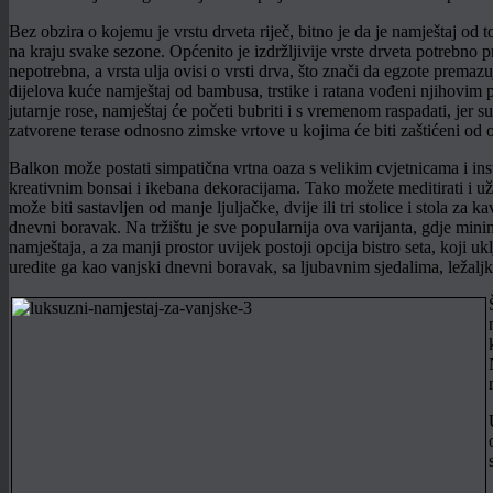
Bez obzira o kojemu je vrstu drveta riječ, bitno je da je namještaj od t
na kraju svake sezone. Općenito je izdržljivije vrste drveta potrebno 
nepotrebna, a vrsta ulja ovisi o vrsti drva, što znači da egzote prem
dijelova kuće namještaj od bambusa, trstike i ratana vođeni njihovim p
jutarnje rose, namještaj će početi bubriti i s vremenom raspadati, jer 
zatvorene terase odnosno zimske vrtove u kojima će biti zaštićeni od
Balkon može postati simpatična vrtna oaza s velikim cvjetnicama i i
kreativnim bonsai i ikebana dekoracijama. Tako možete meditirati i uži
može biti sastavljen od manje ljuljačke, dvije ili tri stolice i stola za
dnevni boravak. Na tržištu je sve popularnija ova varijanta, gdje minim
namještaja, a za manji prostor uvijek postoji opcija bistro seta, koji 
uredite ga kao vanjski dnevni boravak, sa ljubavnim sjedalima, ležal