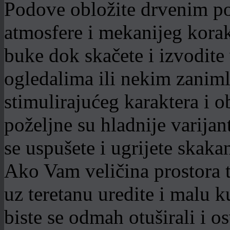
Podove obložite drvenim p
atmosfere i mekanijeg korak
buke dok skačete i izvodite
ogledalima ili nekim zanim
stimulirajućeg karaktera i 
poželjne su hladnije varijan
se uspušete i ugrijete skak
Ako Vam veličina prostora t
uz teretanu uredite i malu 
biste se odmah otuširali i os