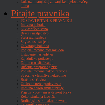
Luksuzni namještaj za vanjske dijelove vašeg
doma
Pitajte pravnika
POSTAVI PITANJE PRAVNIKU
Imovina iz braka
Suvlasništvo stana
Braća i nasljedstvo
Šteta radi susjeda
Suglasnosti susjeda
Zatvaranje balkona
Podjela imovine radi razvoda
Ustupanje nasljedstva
Zajedničko potkrovlje
Zakon o nasljeđivanju
Rušenje pregradnog zida
Podjela imovine nakon razvoda
Stjecanje vlasništva nekretnine
Bračna stečevina
Za što ne treba građevinska
Imovina nakon smrti supruge
Prijepis kuće - sin iz drugog braka
Rekonstrukcija krovišta
Roditeljska skrb nakon razvoda
Zajednička gradnja