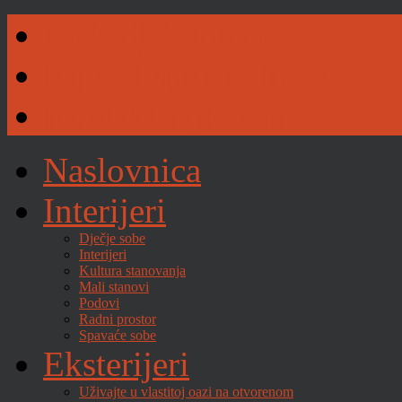
Naše djelatnosti
Riječ dvije urednika
Kontaktirajte nas
Naslovnica
Interijeri
Dječje sobe
Interijeri
Kultura stanovanja
Mali stanovi
Podovi
Radni prostor
Spavaće sobe
Eksterijeri
Uživajte u vlastitoj oazi na otvorenom