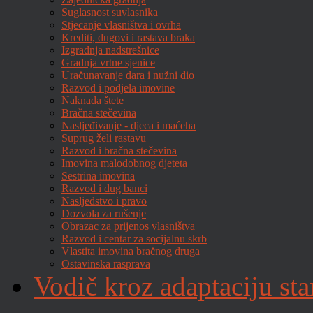
Suglasnost suvlasnika
Stjecanje vlasništva i ovrha
Krediti, dugovi i rastava braka
Izgradnja nadstrešnice
Gradnja vrtne sjenice
Uračunavanje dara i nužni dio
Razvod i podjela imovine
Naknada štete
Bračna stečevina
Nasljeđivanje - djeca i maćeha
Suprug želi rastavu
Razvod i bračna stečevina
Imovina malodobnog djeteta
Sestrina imovina
Razvod i dug banci
Nasljedstvo i pravo
Dozvola za rušenje
Obrazac za prijenos vlasništva
Razvod i centar za socijalnu skrb
Vlastita imovina bračnog druga
Ostavinska rasprava
Vodič kroz adaptaciju sta