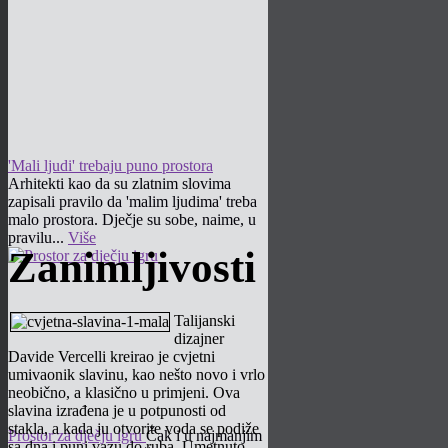
'Mali ljudi' trebaju puno prostora
Arhitekti kao da su zlatnim slovima
zapisali pravilo da 'malim ljudima' treba
malo prostora. Dječje su sobe, naime, u
pravilu...
Više
Zanimljivosti
Talijanski
dizajner
Davide Vercelli kreirao je cvjetni
umivaonik slavinu, kao nešto novo i vrlo
neobično, a klasično u primjeni. Ova
slavina izrađena je u potpunosti od
stakla, a kada ju otvorite voda se podiže
Prostor za dječju igru
Čak i u najmanjim
sa dna i puni vazu do ruba. Umetnuto