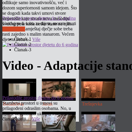
odlikuje samo inovativnošću, već i
dozom superiornosti samom idejom. Što
se dogodi kada takvi umovi stvore
Prilagodite prostor djetetu do 12 godina
stepenište koje stvara novu melodiju
Uređujete li sobu za dijete, morate imati
svakog puta kada netko stane na njih...
na umu da namještaj dječje sobe treba
Pročitaj više
rasti zajedno s malim stanarom. Većem
Članak-1
djetetu treba i...
Više
Članak-2
Članak-3
Video - Adaptacije sta
Prilagodite prostor djetetu do 6 godina
Stambeni prostori u osnovi su
Badalićeva
Jarun
Trešnjevka
prilagođeni odraslim osobama. No, u
njih je neophodno uklopiti i najmlađeg
člana obitelji....
Više