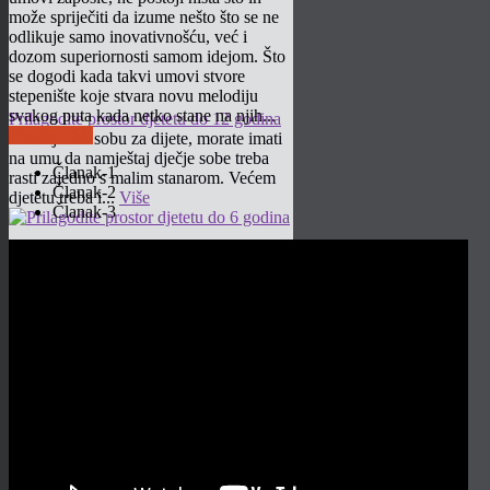
može spriječiti da izume nešto što se ne
odlikuje samo inovativnošću, već i
dozom superiornosti samom idejom. Što
se dogodi kada takvi umovi stvore
stepenište koje stvara novu melodiju
svakog puta kada netko stane na njih...
Prilagodite prostor djetetu do 12 godina
Pročitaj više
Uređujete li sobu za dijete, morate imati
na umu da namještaj dječje sobe treba
Članak-1
rasti zajedno s malim stanarom. Većem
Članak-2
djetetu treba i...
Više
Članak-3
Prilagodite prostor djetetu do 6 godina
Stambeni prostori u osnovi su
prilagođeni odraslim osobama. No, u
njih je neophodno uklopiti i najmlađeg