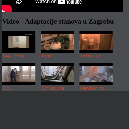
člana obitelji....
Više
Video - Adaptacije stanova u Zagrebu
Badalićeva
Jarun
Trešnjevka
Ilica
Novotnijeva
Marulićev trg