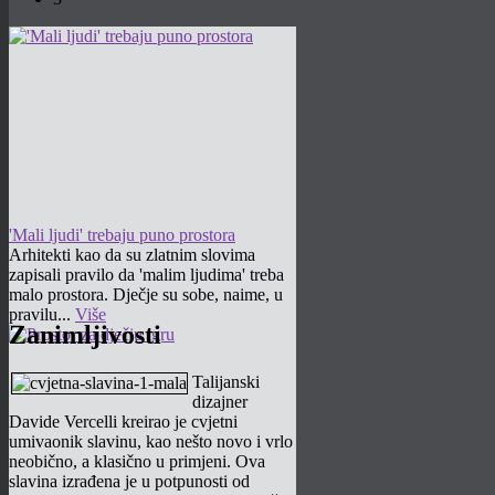
'Mali ljudi' trebaju puno prostora
Arhitekti kao da su zlatnim slovima
zapisali pravilo da 'malim ljudima' treba
malo prostora. Dječje su sobe, naime, u
pravilu...
Više
Zanimljivosti
Talijanski
dizajner
Davide Vercelli kreirao je cvjetni
umivaonik slavinu, kao nešto novo i vrlo
neobično, a klasično u primjeni. Ova
slavina izrađena je u potpunosti od