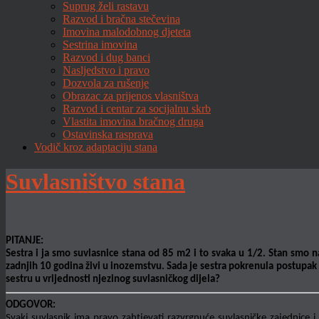
Suprug želi rastavu
Razvod i bračna stečevina
Imovina malodobnog djeteta
Sestrina imovina
Razvod i dug banci
Nasljedstvo i pravo
Dozvola za rušenje
Obrazac za prijenos vlasništva
Razvod i centar za socijalnu skrb
Vlastita imovina bračnog druga
Ostavinska rasprava
Vodič kroz adaptaciju stana
Suvlasništvo stana
PITANJE:
Sestra i ja smo suvlasnice stana od 85 m2 i to svaka u 1/2. Stan smo n
zadnjih 10 godina živi u inozemstvu. Sada je sestra pokrenula postupak z
sestru u vrijednosti njezinog suvlasničkog dijela?
ODGOVOR:
Svaki suvlasnik ima pravo zahtjevati razvrgnuće suvlasničke zajednice i