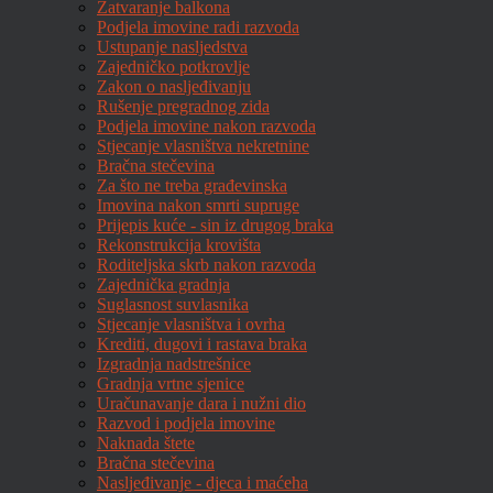
Zatvaranje balkona
Podjela imovine radi razvoda
Ustupanje nasljedstva
Zajedničko potkrovlje
Zakon o nasljeđivanju
Rušenje pregradnog zida
Podjela imovine nakon razvoda
Stjecanje vlasništva nekretnine
Bračna stečevina
Za što ne treba građevinska
Imovina nakon smrti supruge
Prijepis kuće - sin iz drugog braka
Rekonstrukcija krovišta
Roditeljska skrb nakon razvoda
Zajednička gradnja
Suglasnost suvlasnika
Stjecanje vlasništva i ovrha
Krediti, dugovi i rastava braka
Izgradnja nadstrešnice
Gradnja vrtne sjenice
Uračunavanje dara i nužni dio
Razvod i podjela imovine
Naknada štete
Bračna stečevina
Nasljeđivanje - djeca i maćeha