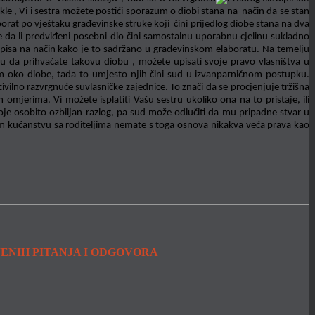
e , Vi i sestra možete postići sporazum o diobi stana na način da se stan
aborat po vještaku građevinske struke koji čini prijedlog diobe stana na dva
je da li predviđeni posebni dio čini samostalnu uporabnu cjelinu sukladno
opisa na način kako je to sadržano u građevinskom elaboratu. Na temelju
u da prihvaćate takovu diobu , možete upisati svoje pravo vlasništva u
m oko diobe, tada to umjesto njih čini sud u izvanparničnom postupku.
ivilno razvrgnuće suvlasničke zajednice. To znači da se procjenjuje tržišna
mjerima. Vi možete isplatiti Vašu sestru ukoliko ona na to pristaje, ili
e osobito ozbiljan razlog, pa sud može odlučiti da mu pripadne stvar u
ničkom kućanstvu sa roditeljima nemate s toga osnova nikakva veća prava kao
JENIH PITANJA I ODGOVORA