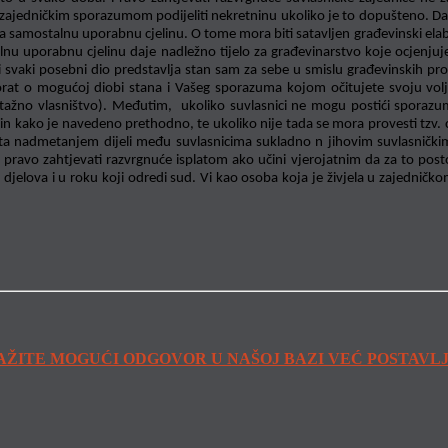
 zajedničkim sporazumom podijeliti nekretninu ukoliko je to dopušteno. Dakl
avlja samostalnu uporabnu cjelinu. O tome mora biti satavljen građevinski el
alnu uporabnu cjelinu daje nadležno tijelo za građevinarstvo koje ocjenju
i svaki posebni dio predstavlja stan sam za sebe u smislu građevinskih pr
orat o mogućoj diobi stana i Vašeg sporazuma kojom očitujete svoju volj
ažno vlasništvo). Međutim, ukoliko suvlasnici ne mogu postići sporazu
in kako je navedeno prethodno, te ukoliko nije tada se mora provesti tzv. c
ta nadmetanjem dijeli među suvlasnicima sukladno n jihovim suvlasničkim o
avo zahtjevati razvrgnuće isplatom ako učini vjerojatnim da za to postoj
ičkih djelova i u roku koji odredi sud. Vi kao osoba koja je živjela u zajed
AŽITE MOGUĆI ODGOVOR U NAŠOJ BAZI VEĆ POSTAVL