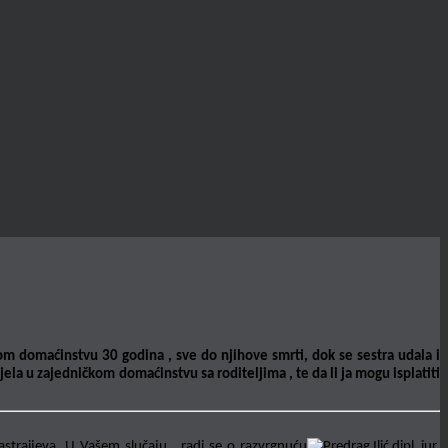
kom domaćinstvu 30 godina , sve do njihove smrti, dok se sestra udala i
ela u zajedničkom domaćinstvu sa roditeljima , te da li ja mogu isplatiti
astraijeva. U Vašem slučaju , radi se o razvrgnuću