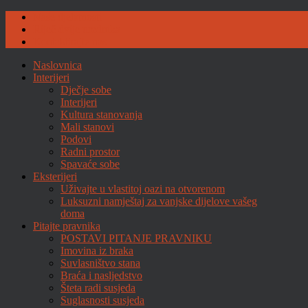
Naše djelatnosti
Riječ dvije urednika
Kontaktirajte nas
Naslovnica
Interijeri
Dječje sobe
Interijeri
Kultura stanovanja
Mali stanovi
Podovi
Radni prostor
Spavaće sobe
Eksterijeri
Uživajte u vlastitoj oazi na otvorenom
Luksuzni namještaj za vanjske dijelove vašeg
doma
Pitajte pravnika
POSTAVI PITANJE PRAVNIKU
Imovina iz braka
Suvlasništvo stana
Braća i nasljedstvo
Šteta radi susjeda
Suglasnosti susjeda