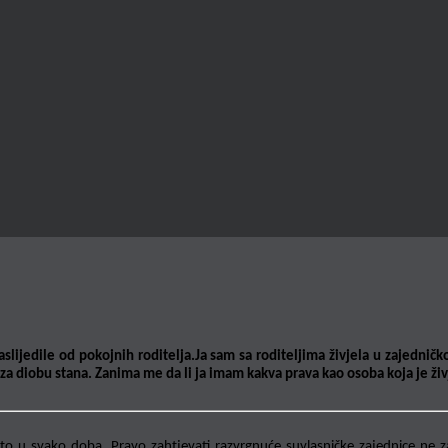
aslijedile od pokojnih roditelja.Ja sam sa roditeljima živjela u zajednič
a diobu stana. Zanima me da li ja imam kakva prava kao osoba koja je živj
 to u svako doba. Pravo zahtjevati razvrgnuće suvlasničke zajednice ne z