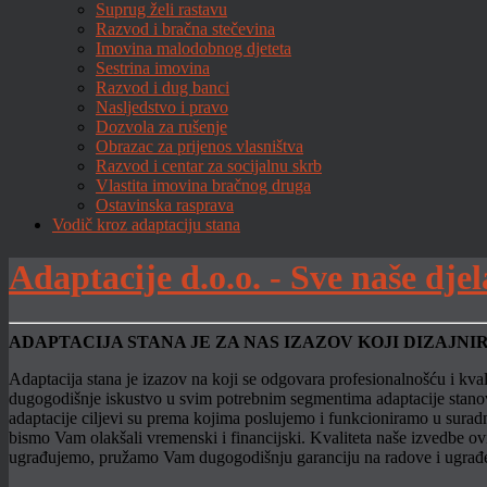
Suprug želi rastavu
Razvod i bračna stečevina
Imovina malodobnog djeteta
Sestrina imovina
Razvod i dug banci
Nasljedstvo i pravo
Dozvola za rušenje
Obrazac za prijenos vlasništva
Razvod i centar za socijalnu skrb
Vlastita imovina bračnog druga
Ostavinska rasprava
Vodič kroz adaptaciju stana
Adaptacije d.o.o. - Sve naše djel
ADAPTACIJA STANA JE ZA NAS IZAZOV KOJI DIZAJN
Adaptacija stana je izazov na koji se odgovara profesionalnošću i kval
dugogodišnje iskustvo u svim potrebnim segmentima adaptacije stanova 
adaptacije ciljevi su prema kojima poslujemo i funkcioniramo u sur
bismo Vam olakšali vremenski i financijski. Kvaliteta naše izvedbe ovi
ugrađujemo, pružamo Vam dugogodišnju garanciju na radove i ugra