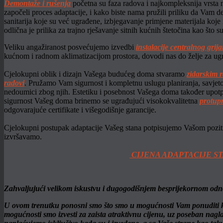
Demontaže i rušenja
početna su faza radova i najkompleksnija vrsta n
započeli proces adaptacije, i kako biste nama pružili priliku da Vam de
sanitarija koje su već ugrađene, izbjegavanje primjene materijala koje
odlična je prilika za trajno rješavanje sitnih kućnih štetočina kao što 
Veliku angažiranost posvećujemo izvedbi
instalacije centralnog grij
kućnom i radnom aklimatizacijom prostora, dovodi nas do želje za ugr
Cjelokupni oblik i dizajn Vašega budućeg doma stvaramo
zidarskim 
radovi
. Pružamo Vam sigurnost i kompletnu uslugu planiranja, savjet
nedoumici zbog njih. Estetiku i posebnost Vašega doma također upo
sigurnost Vašeg doma brinemo se ugrađujući visokokvalitetna
protup
odgovarajuće certifikate i višegodišnje garancije.
Cjelokupni postupak adaptacije Vašeg stana potpisujemo Vašom poziti
izvršavamo.
CIJENA ADAPTACIJE S
Zahvaljujući velikom iskustvu i dugogodišnjem besprijekornom odno
U ovom trenutku ponosni smo što smo u mogućnosti Vam ponuditi ko
mogućnosti smo izvesti za zaista atraktivnu cijenu, uz poseban nagl