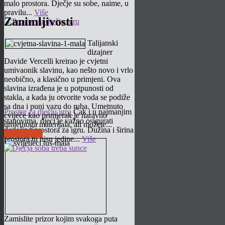
malo prostora. Dječje su sobe, naime, u
pravilu...
Više
Zanimljivosti
Talijanski
dizajner
Davide Vercelli kreirao je cvjetni
umivaonik slavinu, kao nešto novo i vrlo
neobično, a klasično u primjeni. Ova
slavina izrađena je u potpunosti od
stakla, a kada ju otvorite voda se podiže
sa dna i puni vazu do ruba. Umetnuto
Prostor za dječju igru
Čak i u najmanjim
cvijeće kao primjerak je naravno
stanovima, djeci je važno osigurati
umjetnoga materijala, ali možete...
dovoljno prostora za igru. Dužina i širina
Pročitaj više
prostora tu nisu jedine...
Više
Zamislite prizor kojim svakoga puta