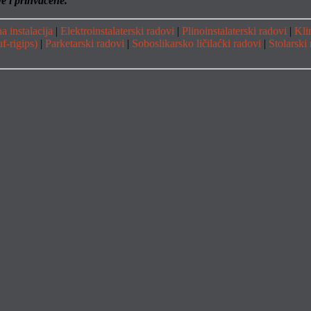
e i prihvaćene.
 instalacija
|
Elektroinstalaterski radovi
|
Plinoinstalaterski radovi
|
Kli
f-rigips)
|
Parketarski radovi
|
Soboslikarsko ličilaćki radovi
|
Stolarski