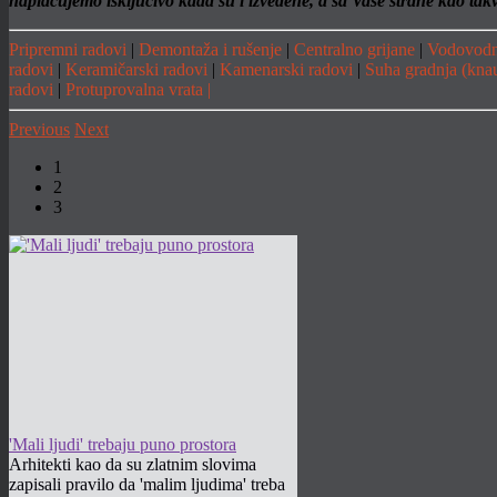
naplaćujemo isključivo kada su i izvedene, a sa Vaše strane kao takv
Pripremni radovi
|
Demontaža i rušenje
|
Centralno grijane
|
Vodovodna
radovi
|
Keramičarski radovi
|
Kamenarski radovi
|
Suha gradnja (knau
radovi
|
Protuprovalna vrata |
Previous
Next
1
2
3
'Mali ljudi' trebaju puno prostora
Arhitekti kao da su zlatnim slovima
zapisali pravilo da 'malim ljudima' treba