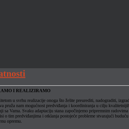
atnosti
IRAMO I REALIZIRAMO
itetom u svrhu realizacije onoga što želite preurediti, nadograditi, izg
pruža nam mogućnost predviđanja i koordiniranja u cilju kvalitetnijih i
adnji sa Vama. Svaku adaptaciju stana započinjemo pripremnim radovi
si o tim predviđanjima i otklanja postojeće probleme stvarajući buduću 
đenu opremu.