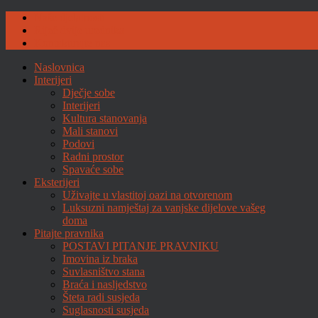
Naše djelatnosti
Riječ dvije urednika
Kontaktirajte nas
Naslovnica
Interijeri
Dječje sobe
Interijeri
Kultura stanovanja
Mali stanovi
Podovi
Radni prostor
Spavaće sobe
Eksterijeri
Uživajte u vlastitoj oazi na otvorenom
Luksuzni namještaj za vanjske dijelove vašeg
doma
Pitajte pravnika
POSTAVI PITANJE PRAVNIKU
Imovina iz braka
Suvlasništvo stana
Braća i nasljedstvo
Šteta radi susjeda
Suglasnosti susjeda