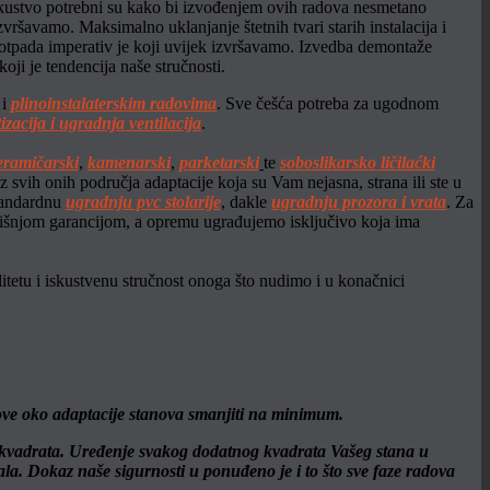
 iskustvo potrebni su kako bi izvođenjem ovih radova nesmetano
zvršavamo. Maksimalno uklanjanje štetnih tvari starih instalacija i
ja otpada imperativ je koji uvijek izvršavamo. Izvedba demontaže
koji je tendencija naše stručnosti.
 i
plinoinstalaterskim radovima
. Sve češća potreba za ugodnom
izacija i ugradnja ventilacija
.
eramičarski
,
kamenarski
,
parketarski
te
s
oboslikarsko ličilaćki
i iz svih onih područja adaptacije koja su Vam nejasna, strana ili ste u
tandardnu
ugradnju pvc stolarije
, dakle
ugradnju prozora i vrata
. Za
dišnjom garancijom, a opremu ugrađujemo isključivo koja ima
tetu i iskustvenu stručnost onoga što nudimo i u konačnici
ove oko adaptacije stanova smanjiti na minimum.
 kvadrata. Uređenje svakog dodatnog kvadrata Vašeg stana u
la. Dokaz naše sigurnosti u ponuđeno je i to što sve faze radova