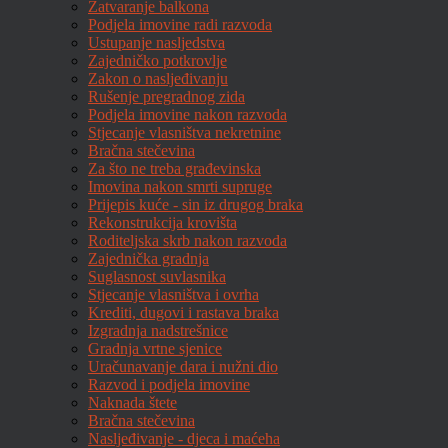
Zatvaranje balkona
Podjela imovine radi razvoda
Ustupanje nasljedstva
Zajedničko potkrovlje
Zakon o nasljeđivanju
Rušenje pregradnog zida
Podjela imovine nakon razvoda
Stjecanje vlasništva nekretnine
Bračna stečevina
Za što ne treba građevinska
Imovina nakon smrti supruge
Prijepis kuće - sin iz drugog braka
Rekonstrukcija krovišta
Roditeljska skrb nakon razvoda
Zajednička gradnja
Suglasnost suvlasnika
Stjecanje vlasništva i ovrha
Krediti, dugovi i rastava braka
Izgradnja nadstrešnice
Gradnja vrtne sjenice
Uračunavanje dara i nužni dio
Razvod i podjela imovine
Naknada štete
Bračna stečevina
Nasljeđivanje - djeca i maćeha