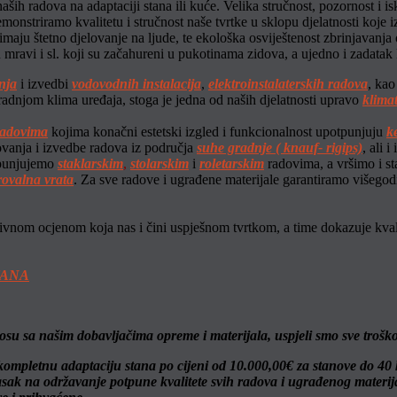
aših radova na adaptaciji stana ili kuće. Velika stručnost, pozornost i
monstriramo kvalitetu i stručnost naše tvrtke u sklopu djelatnosti koje i
 imaju štetno djelovanje na ljude, te ekološka osviještenost zbrinjavan
su mravi i sl. koji su začahureni u pukotinama zidova, a ujedno i zadatak 
anja
i izvedbi
vodovodnih instalacija
,
elektroinstalaterskih radova
, kao
adnjom klima uređaja, stoga je jedna od naših djelatnosti upravo
klimat
radovima
kojima konačni estetski izgled i funkcionalnost upotpunjuju
k
ovanja i izvedbe radova iz područja
suhe gradnje ( knauf- rigips)
, ali 
tpunjujemo
staklarskim
,
stolarskim
i
roletarskim
radovima, a vršimo i s
rovalna vrata
. Za sve radove i ugrađene materijale garantiramo višego
vnom ocjenom koja nas i čini uspješnom tvrtkom, a time dokazuje kvali
TANA
su sa našim dobavljačima opreme i materijala, uspjeli smo sve trošk
mpletnu adaptaciju stana po cijeni od 10.000,00€ za stanove do 40
asak na održavanje potpune kvalitete svih radova i ugrađenog materija