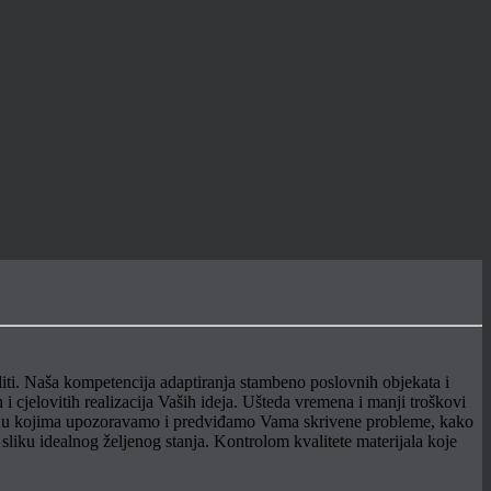
raditi. Naša kompetencija adaptiranja stambeno poslovnih objekata i
 cjelovitih realizacija Vaših ideja. Ušteda vremena i manji troškovi
ma u kojima upozoravamo i predviđamo Vama skrivene probleme, kako
sliku idealnog željenog stanja. Kontrolom kvalitete materijala koje