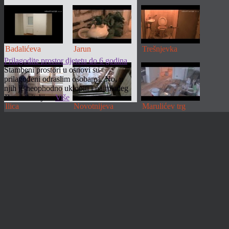
Badalićeva
Jarun
Trešnjevka
Prilagodite prostor djetetu do 6 godina
Stambeni prostori u osnovi su
prilagođeni odraslim osobama. No, u
njih je neophodno uklopiti i najmlađeg
člana obitelji....
Više
Ilica
Novotnijeva
Marulićev trg