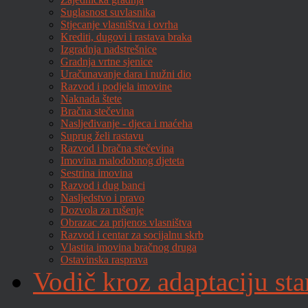
Suglasnost suvlasnika
Stjecanje vlasništva i ovrha
Krediti, dugovi i rastava braka
Izgradnja nadstrešnice
Gradnja vrtne sjenice
Uračunavanje dara i nužni dio
Razvod i podjela imovine
Naknada štete
Bračna stečevina
Nasljeđivanje - djeca i maćeha
Suprug želi rastavu
Razvod i bračna stečevina
Imovina malodobnog djeteta
Sestrina imovina
Razvod i dug banci
Nasljedstvo i pravo
Dozvola za rušenje
Obrazac za prijenos vlasništva
Razvod i centar za socijalnu skrb
Vlastita imovina bračnog druga
Ostavinska rasprava
Vodič kroz adaptaciju sta