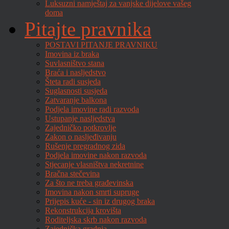
Luksuzni namještaj za vanjske dijelove vašeg
doma
Pitajte pravnika
POSTAVI PITANJE PRAVNIKU
Imovina iz braka
Suvlasništvo stana
Braća i nasljedstvo
Šteta radi susjeda
Suglasnosti susjeda
Zatvaranje balkona
Podjela imovine radi razvoda
Ustupanje nasljedstva
Zajedničko potkrovlje
Zakon o nasljeđivanju
Rušenje pregradnog zida
Podjela imovine nakon razvoda
Stjecanje vlasništva nekretnine
Bračna stečevina
Za što ne treba građevinska
Imovina nakon smrti supruge
Prijepis kuće - sin iz drugog braka
Rekonstrukcija krovišta
Roditeljska skrb nakon razvoda
Zajednička gradnja