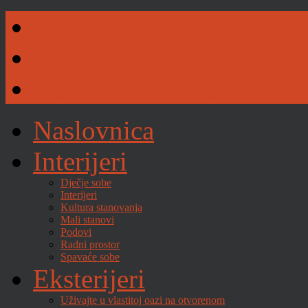
Naše djelatnosti
Riječ dvije urednika
Kontaktirajte nas
Naslovnica
Interijeri
Dječje sobe
Interijeri
Kultura stanovanja
Mali stanovi
Podovi
Radni prostor
Spavaće sobe
Eksterijeri
Uživajte u vlastitoj oazi na otvorenom