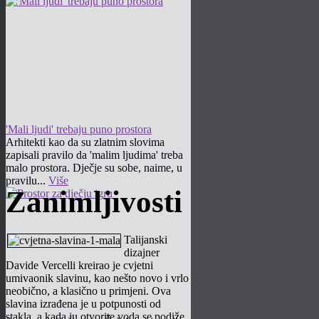
'Mali ljudi' trebaju puno prostora
Arhitekti kao da su zlatnim slovima
zapisali pravilo da 'malim ljudima' treba
malo prostora. Dječje su sobe, naime, u
pravilu...
Više
Zanimljivosti
Talijanski
dizajner
Davide Vercelli kreirao je cvjetni
umivaonik slavinu, kao nešto novo i vrlo
neobično, a klasično u primjeni. Ova
slavina izrađena je u potpunosti od
stakla, a kada ju otvorite voda se podiže