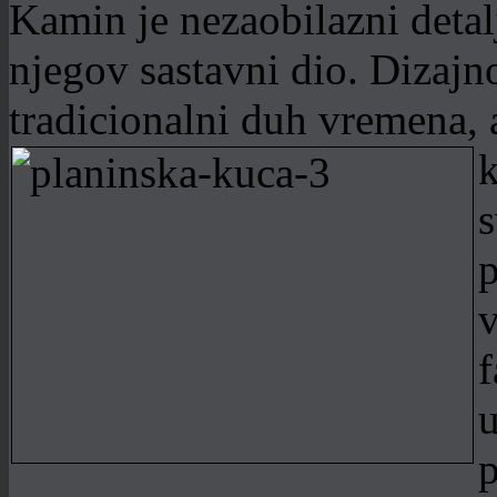
Kamin je nezaobilazni detalj
njegov sastavni dio. Dizaj
tradicionalni duh vremena,
s
p
v
f
u
p