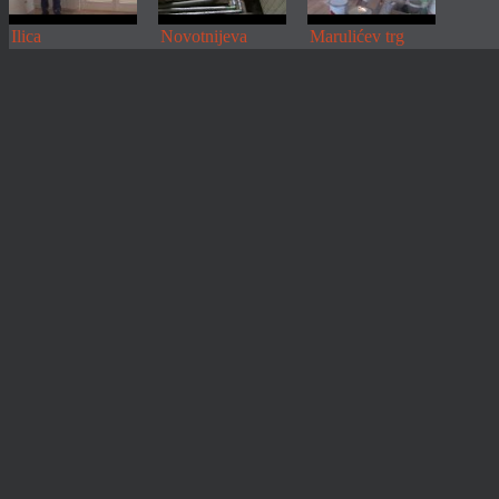
Ilica
Novotnijeva
Marulićev trg