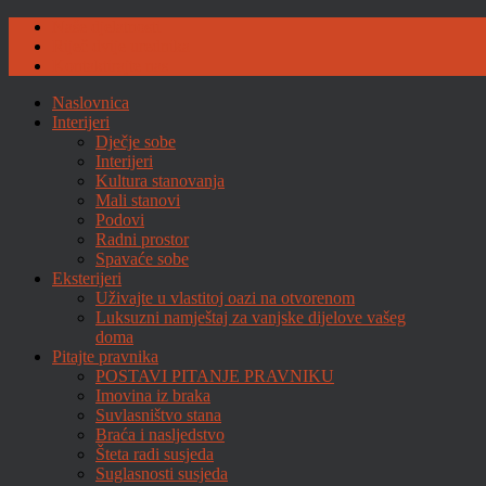
Naše djelatnosti
Riječ dvije urednika
Kontaktirajte nas
Naslovnica
Interijeri
Dječje sobe
Interijeri
Kultura stanovanja
Mali stanovi
Podovi
Radni prostor
Spavaće sobe
Eksterijeri
Uživajte u vlastitoj oazi na otvorenom
Luksuzni namještaj za vanjske dijelove vašeg
doma
Pitajte pravnika
POSTAVI PITANJE PRAVNIKU
Imovina iz braka
Suvlasništvo stana
Braća i nasljedstvo
Šteta radi susjeda
Suglasnosti susjeda