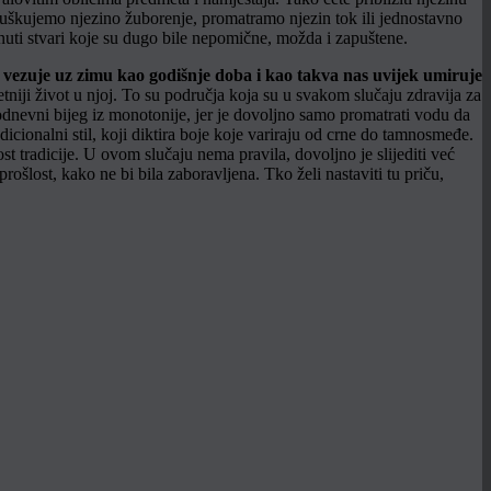
sluškujemo njezino žuborenje, promatramo njezin tok ili jednostavno
renuti stvari koje su dugo bile nepomične, možda i zapuštene.
etniji život u njoj. To su područja koja su u svakom slučaju zdravija za
odnevni bijeg iz monotonije, jer je dovoljno samo promatrati vodu da
icionalni stil, koji diktira boje koje variraju od crne do tamnosmeđe.
t tradicije. U ovom slučaju nema pravila, dovoljno je slijediti već
rošlost, kako ne bi bila zaboravljena. Tko želi nastaviti tu priču,