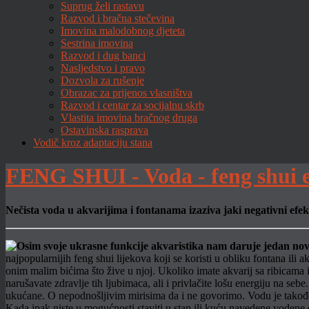
Suprug želi rastavu
Razvod i bračna stečevina
Imovina malodobnog djeteta
Sestrina imovina
Razvod i dug banci
Nasljedstvo i pravo
Dozvola za rušenje
Obrazac za prijenos vlasništva
Razvod i centar za socijalnu skrb
Vlastita imovina bračnog druga
Ostavinska rasprava
Vodič kroz adaptaciju stana
FENG SHUI - Voda - feng shui 
Nečista voda u akvarijima i fontanama izaziva jaki negativni efek
najpopularnijih feng shui lijekova koji se koristi u obliku fontana ili 
onim malim bićima što žive u njoj. Ukoliko imate akvarij sa ribicama 
narušavate zdravlje tih ljubimaca, ali i privlačite lošu energiju na seb
ukućane. O nepodnošljivim mirisima da i ne govorimo. Vodu je također 
Kada ipak niste u mogućnosti staviti u stan ili kuću navedene vodene e