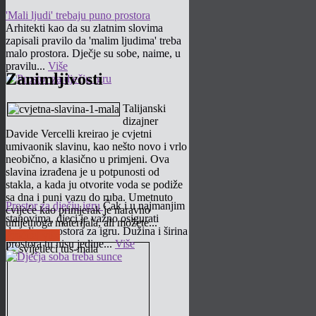
'Mali ljudi' trebaju puno prostora
Arhitekti kao da su zlatnim slovima
zapisali pravilo da 'malim ljudima' treba
malo prostora. Dječje su sobe, naime, u
pravilu...
Više
Zanimljivosti
Talijanski
dizajner
Davide Vercelli kreirao je cvjetni
umivaonik slavinu, kao nešto novo i vrlo
neobično, a klasično u primjeni. Ova
slavina izrađena je u potpunosti od
stakla, a kada ju otvorite voda se podiže
sa dna i puni vazu do ruba. Umetnuto
Prostor za dječju igru
Čak i u najmanjim
cvijeće kao primjerak je naravno
stanovima, djeci je važno osigurati
umjetnoga materijala, ali možete...
dovoljno prostora za igru. Dužina i širina
Pročitaj više
prostora tu nisu jedine...
Više