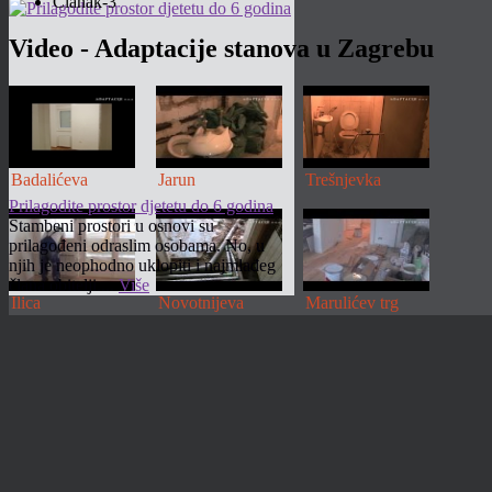
Članak-3
Video - Adaptacije stanova u Zagrebu
Badalićeva
Jarun
Trešnjevka
Prilagodite prostor djetetu do 6 godina
Stambeni prostori u osnovi su
prilagođeni odraslim osobama. No, u
njih je neophodno uklopiti i najmlađeg
člana obitelji....
Više
Ilica
Novotnijeva
Marulićev trg