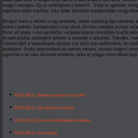
snagu i energiju, čija je sadržajnost u mirnoći. Voda se općenito vez
osjećamo miris svježine. Ako želite iskoristiti karakteristike ovog el
Birajući kuću u skladu ovog elementa, osobe vodenog tipa elementa tre
jezera i potoka. Ispunjavajući ovaj sklad, životna energija postaje već
život, ali imaju i onu egzotičnu varijantu kojom okrepljuju svačiji u
bi nam pružila zanimljive prizore iz sekunde u sekundu. Također, vodeni
Glavnu riječ u unutrašnjem dizajnu ove kuće ima maštovitost, što znači
postojano. Svaka nepravilnost na starom ormaru, urezani tragovi vremena 
započetu u ne tako davnom vremenu, neka se poigra ovim stilom koj
FENG SHUI - Element metala nastaje iz zemlje
FENG SHUI - Feng shui element drveta
FENG SHUI - Kojem feng shui elementu pripadate
FENG SHUI - Pet elemenata