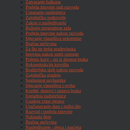
Zatvaranje balkona
Podjela imovine radi razvoda
Ustupanje nasljedstva
Zajedničko potkrovlje
Zakon o nasljeđivanju
Rušenje pregradnog zida
Podjela imovine nakon razvoda
Stjecanje vlasništva nekretnine
Bračna stečevina
Za što ne treba građevinska
Imovina nakon smrti supruge
Prijepis kuće - sin iz drugog braka
Rekonstrukcija krovišta
Roditeljska skrb nakon razvoda
Zajednička gradnja
Suglasnost suvlasnika
Stjecanje vlasništva i ovrha
Krediti, dugovi i rastava braka
Izgradnja nadstrešnice
Gradnja vrtne sjenice
Uračunavanje dara i nužni dio
Razvod i podjela imovine
Naknada štete
Bračna stečevina
Nasljeđivanje - djeca i maćeha