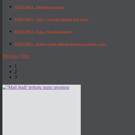
FENG SHUI - Umjetnost prostora
FENG SHUI - Vatra - feng shui element koji potiče
FENG SHUI - Voda - feng shui element
FENG SHUI - Zemlja je feng shui element koji nastaje iz vatre
Previous
Next
1
2
3