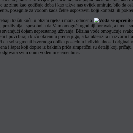
uje uz zimu kao godišnje doba i kao takva nas uvijek umiruje, bilo da o
ementa, posegnite za vodom kada želite uspostaviti bolji kontakt ili pok
baju tražiti kuću u blizini rijeka i mora, odnosno
a, pozitivnija i sposobnija da Vam omogući ugodniji boravak, a time i sr
kus stvarajući dojam neprestanog uživanja. Blizina vode omogućuje svak
 tipovi biraju kuću okrenutu prema jugu, a karakterizira ih izvorni trad
 da svi segmenti izvornoga oblika posjeduju individualnost i originalnos
i šapat koji dopire iz bakinih priča simpatični su detalji koji pričaju p
i odgovara svim onim vodenim elementima.