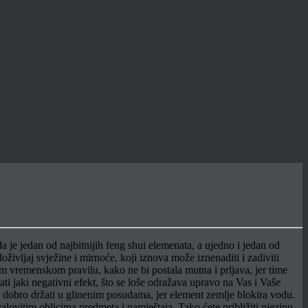
je jedan od najbitnijih feng shui elemenata, a ujedno i jedan od
oživljaj svježine i mirnoće, koji iznova može iznenaditi i zadiviti
m vremenskom pravilu, kako ne bi postala mutna i prljava, jer time
vati jaki negativni efekt, što se loše odražava upravo na Vas i Vaše
e dobro držati u glinenim posudama, jer element zemlje blokira vodu.
alovitim oblicima predmeta i namještaja. Tako ćete približiti njezinu