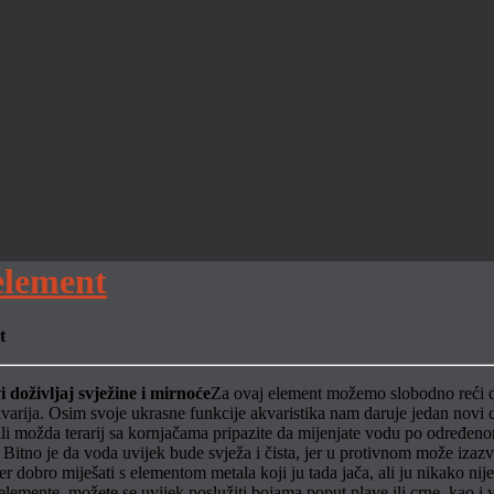
element
t
Za ovaj element možemo slobodno reći da 
akvarija. Osim svoje ukrasne funkcije akvaristika nam daruje jedan novi d
ili možda terarij sa kornjačama pripazite da mijenjate vodu po određeno
e. Bitno je da voda uvijek bude svježa i čista, jer u protivnom može izaz
dobro miješati s elementom metala koji ju tada jača, ali ju nikako nij
lemente, možete se uvijek poslužiti bojama poput plave ili crne, kao i v