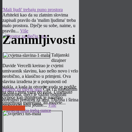
'Mali ljudi' trebaju puno prostora
Arhitekti kao da su zlatnim slovima
zapisali pravilo da 'malim ljudima' treba
malo prostora. Dječje su sobe, naime, u
pravilu...
Više
Zanimljivosti
Talijanski
dizajner
Davide Vercelli kreirao je cvjetni
umivaonik slavinu, kao nešto novo i vrlo
neobično, a klasično u primjeni. Ova
slavina izrađena je u potpunosti od
stakla, a kada ju otvorite voda se podiže
Prostor za dječju igru
Čak i u najmanjim
sa dna i puni vazu do ruba. Umetnuto
stanovima, djeci je važno osigurati
cvijeće kao primjerak je naravno
dovoljno prostora za igru. Dužina i širina
umjetnoga materijala, ali možete...
prostora tu nisu jedine...
Više
Pročitaj više