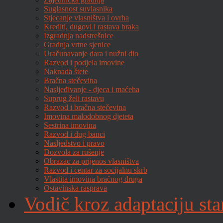
Suglasnost suvlasnika
Stjecanje vlasništva i ovrha
Krediti, dugovi i rastava braka
Izgradnja nadstrešnice
Gradnja vrtne sjenice
Uračunavanje dara i nužni dio
Razvod i podjela imovine
Naknada štete
Bračna stečevina
Nasljeđivanje - djeca i maćeha
Suprug želi rastavu
Razvod i bračna stečevina
Imovina malodobnog djeteta
Sestrina imovina
Razvod i dug banci
Nasljedstvo i pravo
Dozvola za rušenje
Obrazac za prijenos vlasništva
Razvod i centar za socijalnu skrb
Vlastita imovina bračnog druga
Ostavinska rasprava
Vodič kroz adaptaciju sta