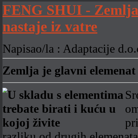
FENG SHUI - Zemlja j
nastaje iz vatre
Napisao/la : Adaptacije d.o.
Zemlja je glavni elemenat 
Sr
om
pr
razliku od drugih elemenata 