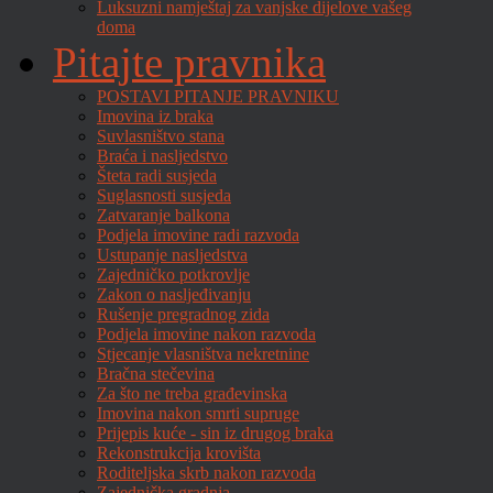
Luksuzni namještaj za vanjske dijelove vašeg
doma
Pitajte pravnika
POSTAVI PITANJE PRAVNIKU
Imovina iz braka
Suvlasništvo stana
Braća i nasljedstvo
Šteta radi susjeda
Suglasnosti susjeda
Zatvaranje balkona
Podjela imovine radi razvoda
Ustupanje nasljedstva
Zajedničko potkrovlje
Zakon o nasljeđivanju
Rušenje pregradnog zida
Podjela imovine nakon razvoda
Stjecanje vlasništva nekretnine
Bračna stečevina
Za što ne treba građevinska
Imovina nakon smrti supruge
Prijepis kuće - sin iz drugog braka
Rekonstrukcija krovišta
Roditeljska skrb nakon razvoda
Zajednička gradnja