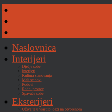
Naše djelatnosti
Riječ dvije urednika
Kontaktirajte nas
Naslovnica
Interijeri
Dječje sobe
Interijeri
Kultura stanovanja
Mali stanovi
Podovi
Radni prostor
Spavaće sobe
Eksterijeri
Uživajte u vlastitoj oazi na otvorenom